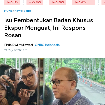
-0.12
%
-0.49
%
-0.68
%
-0.41
%
HOME
News
Berita
Isu Pembentukan Badan Khusus
Ekspor Menguat, Ini Respons
Rosan
Firda Dwi Muliawati,
CNBC Indonesia
19 May 2026 17:51