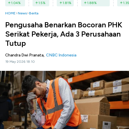
1.04
%
1.5
%
1.81
%
1.88
%
1.3
HOME
News
Berita
Pengusaha Benarkan Bocoran PHK
Serikat Pekerja, Ada 3 Perusahaan
Tutup
Chandra Dwi Pranata,
CNBC Indonesia
19 May 2026 18:10