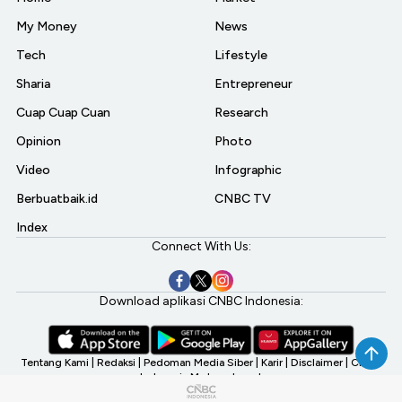
My Money
News
Tech
Lifestyle
Sharia
Entrepreneur
Cuap Cuap Cuan
Research
Opinion
Photo
Video
Infographic
Berbuatbaik.id
CNBC TV
Index
Connect With Us:
Download aplikasi CNBC Indonesia:
Tentang Kami
|
Redaksi
|
Pedoman Media Siber
|
Karir
|
Disclaimer
|
CNBC
Indonesia My Investment
©2026 CNBC Indonesia, A Transmedia Company