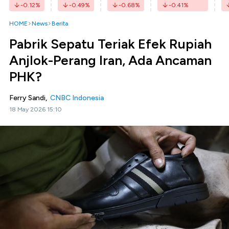
-0.12
%
-0.49
%
-0.68
%
-0.41
%
HOME
News
Berita
Pabrik Sepatu Teriak Efek Rupiah
Anjlok-Perang Iran, Ada Ancaman
PHK?
Ferry Sandi,
CNBC Indonesia
18 May 2026 15:10