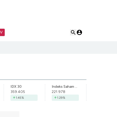
TV
IDX 30
Indeks Saham Syariah Indonesia
359.405
221.978
1.45
%
1.29
%