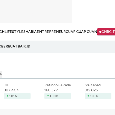
CH
LIFESTYLE
SHARIA
ENTREPRENEUR
CUAP CUAP CUAN
CNBC 
C
BERBUATBAIK.ID
S
JII
Pefindo i-Grade
Sri-Kehati
387.404
160.377
312.025
1.81
%
1.88
%
1.35
%