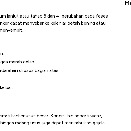
Tembaga Terbang ke Zona Berbahaya
Man
ium lanjut atau tahap 3 dan 4, perubahan pada feses
 kanker dapat menyebar ke kelenjar getah bening atau
 menyempit.
n.
ngga merah gelap.
rdarahan di usus bagian atas.
keluar.
.
rti kanker usus besar. Kondisi lain seperti wasir,
is, hingga radang usus juga dapat menimbulkan gejala