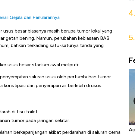
4.
nali Gejala dan Penularannya
er usus besar biasanya masih berupa tumor lokal yang
5.
jar getah bening. Namun, perubahan kebiasaan BAB
g umum, bahkan terkadang satu-satunya tanda yang
F
er usus besar stadium awal meliputi:
bat penyempitan saluran usus oleh pertumbuhan tumor.
ena konstipasi dan penyerapan air berlebih di usus.
rah di tisu toilet.
nan tumor pada jaringan sekitar.
Kongo Tutup Keran Ekspor, Harga
Adu
lelahan berkepanjangan akibat perdarahan di saluran cerna