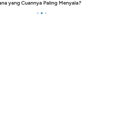
a yang Cuannya Paling Menyala?
Pengangguran Ter