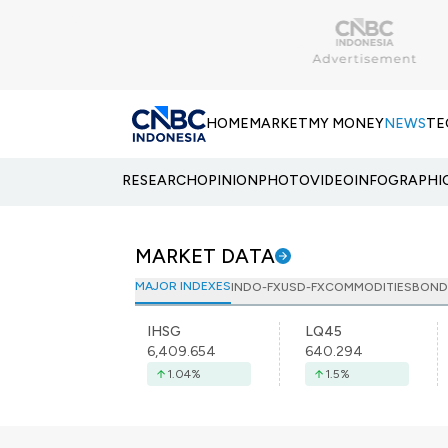
HOME
MARKET
MY MONEY
NEWS
TE
RESEARCH
OPINION
PHOTO
VIDEO
INFOGRAPHI
MARKET DATA
MAJOR INDEXES
INDO-FX
USD-FX
COMMODITIES
BOND
IHSG
LQ45
6,409.654
640.294
1.04
%
1.5
%