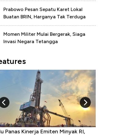
Prabowo Pesan Sepatu Karet Lokal
Buatan BRIN, Harganya Tak Terduga
Momen Militer Mulai Bergerak, Siaga
Invasi Negara Tetangga
eatures
 Panas Kinerja Emiten Minyak RI,
10 Provinsi denga