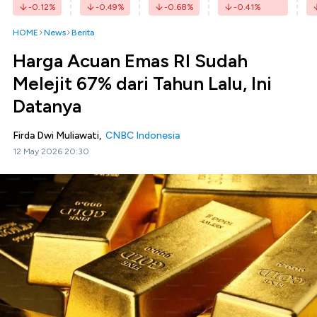
-0.12
%
-0.49
%
-0.68
%
-0.41
%
HOME
News
Berita
Harga Acuan Emas RI Sudah
Melejit 67% dari Tahun Lalu, Ini
Datanya
Firda Dwi Muliawati,
CNBC Indonesia
12 May 2026 20:30