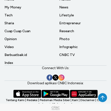
My Money
News
Tech
Lifestyle
Sharia
Entrepreneur
Cuap Cuap Cuan
Research
Opinion
Photo
Video
Infographic
Berbuatbaik.id
CNBC TV
Index
Connect With Us:
Download aplikasi CNBC Indonesia:
Tentang Kami
|
Redaksi
|
Pedoman Media Siber
|
Karir
|
Disclaimer
|
CNBC
Indonesia My Investment
©2026 CNBC Indonesia, A Transmedia Company