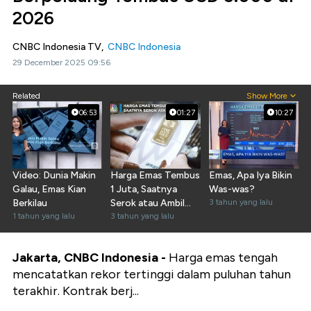
2026
CNBC Indonesia TV,
CNBC Indonesia
29 December 2025 09:56
Related
Show More
06:53
01:27
10:27
Video: Dunia Makin
Harga Emas Tembus
Emas, Apa Iya Bikin
Galau, Emas Kian
1 Juta, Saatnya
Was-was?
Berkilau
Serok atau Ambil
3 tahun yang lalu
1 tahun yang lalu
Cuan?
3 tahun yang lalu
Jakarta, CNBC Indonesia -
Harga emas tengah
mencatatkan rekor tertinggi dalam puluhan tahun
terakhir. Kontrak berj...