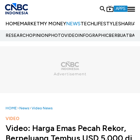
APPS
HOME
MARKET
MY MONEY
NEWS
TECH
LIFESTYLE
SHARIA
E
RESEARCH
OPINION
PHOTO
VIDEO
INFOGRAPHIC
BERBUATBAIK.
HOME
News
Video News
VIDEO
Video: Harga Emas Pecah Rekor,
Berpeluang Tembus USD 5.000 di