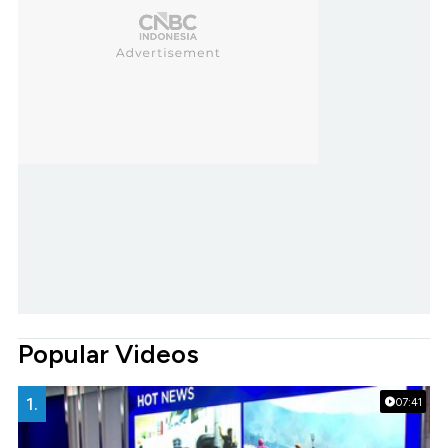
Popular Videos
1.
07:41