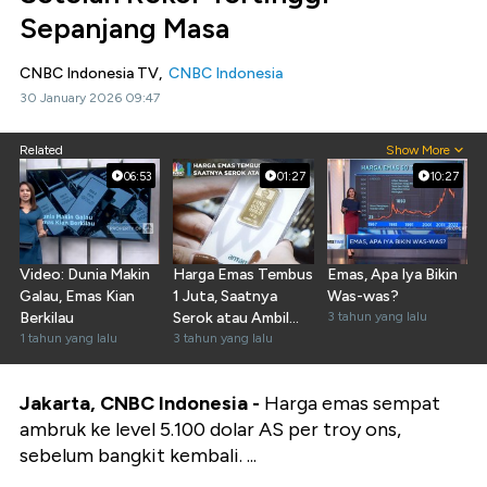
Sepanjang Masa
CNBC Indonesia TV,
CNBC Indonesia
30 January 2026 09:47
Related
Show More
06:53
01:27
10:27
Video: Dunia Makin
Harga Emas Tembus
Emas, Apa Iya Bikin
Galau, Emas Kian
1 Juta, Saatnya
Was-was?
Berkilau
Serok atau Ambil
3 tahun yang lalu
1 tahun yang lalu
Cuan?
3 tahun yang lalu
Jakarta, CNBC Indonesia -
Harga emas sempat
ambruk ke level 5.100 dolar AS per troy ons,
sebelum bangkit kembali. ...