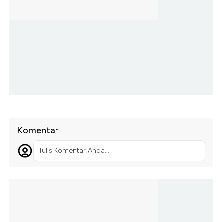
Komentar
Tulis Komentar Anda...