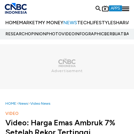
APPS
HOME
MARKET
MY MONEY
NEWS
TECH
LIFESTYLE
SHARIA
E
RESEARCH
OPINION
PHOTO
VIDEO
INFOGRAPHIC
BERBUATBAIK.
HOME
News
Video News
VIDEO
Video: Harga Emas Ambruk 7%
Setelah Rekor Tertinggi