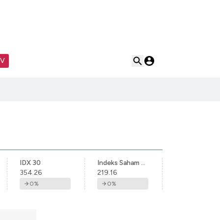
TV
IDX 30
Indeks Saham Syariah Indonesia
354.26
219.16
0
%
0
%