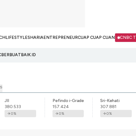
CH
LIFESTYLE
SHARIA
ENTREPRENEUR
CUAP CUAP CUAN
CNBC 
C
BERBUATBAIK.ID
S
JII
Pefindo i-Grade
Sri-Kehati
380.533
157.424
307.881
0
%
0
%
0
%