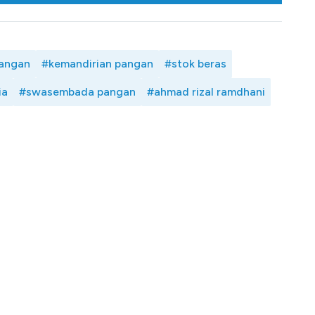
angan
#kemandirian pangan
#stok beras
ia
#swasembada pangan
#ahmad rizal ramdhani