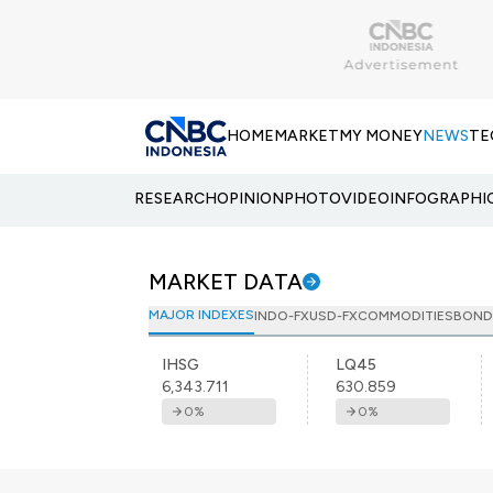
HOME
MARKET
MY MONEY
NEWS
TE
RESEARCH
OPINION
PHOTO
VIDEO
INFOGRAPHI
MARKET DATA
MAJOR INDEXES
INDO-FX
USD-FX
COMMODITIES
BOND
IHSG
LQ45
6,343.711
630.859
0
%
0
%