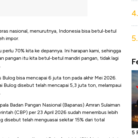
4.
as nasional, menurutnya, Indonesia bisa betul-betul
5.
eh impor.
u perlu 70% kita ke depannya. Ini harapan kami, sehingga
 pangan itu kita betul-betul mandiri pangan, tidak lagi
F
.
ras Bulog bisa mencapai 6 juta ton pada akhir Mei 2026.
ai Bulog disebut telah mencapai 5,3 juta ton, melampaui
.
epala Badan Pangan Nasional (Bapanas) Amran Sulaiman
intah (CBP) per 23 April 2026 sudah menembus lebih
g disebut telah menguasai sekitar 15% dari total
niture &
Industri Susu Jadi Bintang Baru Ekonomi
5 