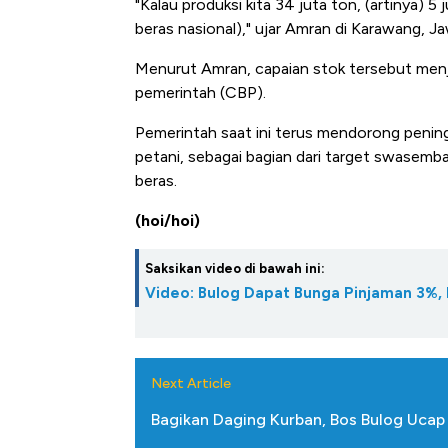
"Kalau produksi kita 34 juta ton, (artinya) 5
Alas Kaki Tumbuh Double Dig
beras nasional)," ujar Amran di Karawang, J
Menurut Amran, capaian stok tersebut menj
pemerintah (CBP).
Pemerintah saat ini terus mendorong penin
petani, sebagai bagian dari target swasem
beras.
(hoi/hoi)
Saksikan video di bawah ini:
Video: Bulog Dapat Bunga Pinjaman 3%, 
Next Article
Bagikan Daging Kurban, Bos Bulog Uca