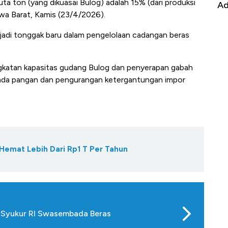
 juta ton (yang dikuasai Bulog) adalah 15% (dari produksi
it
RI
Ad
awa Barat, Kamis (23/4/2026).
adi tonggak baru dalam pengelolaan cadangan beras
gkatan kapasitas gudang Bulog dan penyerapan gabah
bada pangan dan pengurangan ketergantungan impor
Hemat Lebih Dari Rp1 T Per Tahun
p Syukur RI Swasembada Beras