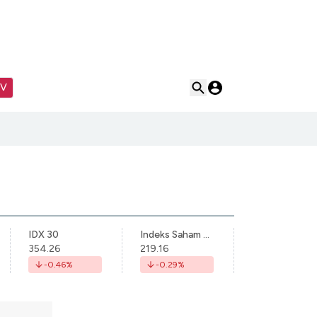
TV
IDX 30
Indeks Saham Syariah Indonesia
354.26
219.16
-0.46
%
-0.29
%