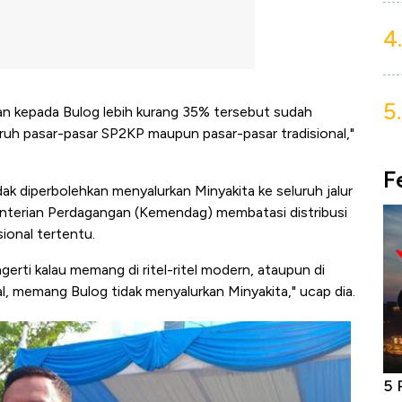
4.
5.
an kepada Bulog lebih kurang 35% tersebut sudah
ruh pasar-pasar SP2KP maupun pasar-pasar tradisional,"
F
k diperbolehkan menyalurkan Minyakita ke seluruh jalur
menterian Perdagangan (Kemendag) membatasi distribusi
ional tertentu.
rti kalau memang di ritel-ritel modern, ataupun di
al, memang Bulog tidak menyalurkan Minyakita," ucap dia.
niture &
Industri Susu Jadi Bintang Baru Ekonomi
5 