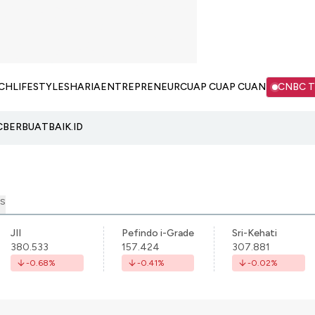
CH
LIFESTYLE
SHARIA
ENTREPRENEUR
CUAP CUAP CUAN
CNBC 
C
BERBUATBAIK.ID
S
JII
Pefindo i-Grade
Sri-Kehati
380.533
157.424
307.881
-0.68
%
-0.41
%
-0.02
%