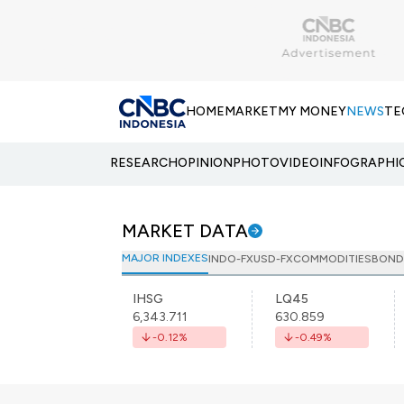
HOME
MARKET
MY MONEY
NEWS
TE
RESEARCH
OPINION
PHOTO
VIDEO
INFOGRAPHI
MARKET DATA
MAJOR INDEXES
INDO-FX
USD-FX
COMMODITIES
BOND
IHSG
LQ45
6,343.711
630.859
-0.12
%
-0.49
%