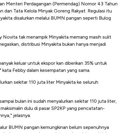
uran Menteri Perdagangan (Permendag) Nomor 43 Tahun
dan Tata Kelola Minyak Goreng Rakyat. Regulasi itu
yakita disalurkan melalui BUMN pangan seperti Bulog
ebby Novita tak menampik Minyakita memang masih sulit
egaskan, distribusi Minyakita bukan hanya menjadi
 banyak keluar untuk ekspor kan diberikan 35% untuk
" kata Febby dalam kesempatan yang sama.
rkan sekitar 110 juta liter Minyakita ke seluruh
sampai bulan ini sudah menyalurkan sekitar 110 juta liter,
ta maksimalin dulu di pasar SP2KP yang pencatatan-
nya," jelasnya.
ui jalur BUMN pangan kemungkinan belum sepenuhnya