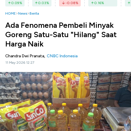
0.09
%
0.03
%
-0.08
%
0.16
%
HOME
News
Berita
Ada Fenomena Pembeli Minyak
Goreng Satu-Satu "Hilang" Saat
Harga Naik
Chandra Dwi Pranata,
CNBC Indonesia
11 May 2026 12:27