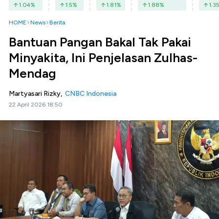
1.04
%
1.5
%
1.81
%
1.88
%
1.3
HOME
News
Berita
Bantuan Pangan Bakal Tak Pakai
Minyakita, Ini Penjelasan Zulhas-
Mendag
Martyasari Rizky,
CNBC Indonesia
22 April 2026 18:50