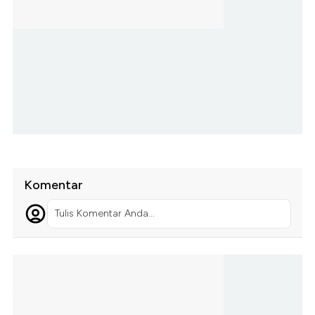
Komentar
Tulis Komentar Anda...