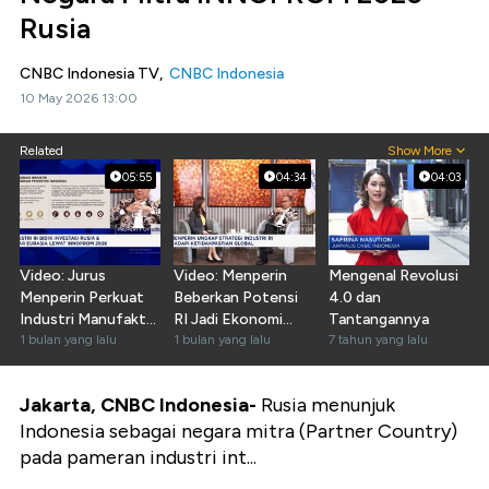
Rusia
CNBC Indonesia TV,
CNBC Indonesia
10 May 2026 13:00
Related
Show More
05:55
04:34
04:03
Video: Jurus
Video: Menperin
Mengenal Revolusi
Menperin Perkuat
Beberkan Potensi
4.0 dan
Industri Manufaktur
RI Jadi Ekonomi
Tantangannya
Hadapi Krisis Global
1 bulan yang lalu
Terbesar ke-4
1 bulan yang lalu
7 tahun yang lalu
Dunia
Jakarta, CNBC Indonesia-
Rusia menunjuk
Indonesia sebagai negara mitra (Partner Country)
pada pameran industri int...