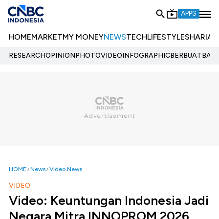
APPS
HOME
MARKET
MY MONEY
NEWS
TECH
LIFESTYLE
SHARIA
E
RESEARCH
OPINION
PHOTO
VIDEO
INFOGRAPHIC
BERBUATBAIK.
HOME
News
Video News
VIDEO
Video: Keuntungan Indonesia Jadi
Negara Mitra INNOPROM 2026