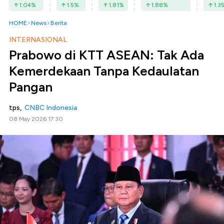
1.04
%
1.5
%
1.81
%
1.88
%
1.3
HOME
News
Berita
INTERNASIONAL
Prabowo di KTT ASEAN: Tak Ada
Kemerdekaan Tanpa Kedaulatan
Pangan
tps,
CNBC Indonesia
08 May 2026 17:30