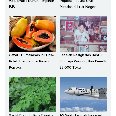
AS Berhasil Bunuh Pimpinan
Pejabat RI Buat Urus
ISIS
Masalah di Luar Negeri
Catat! 10 Makanan Ini Tidak
Setelah Resign dan Bantu
Boleh Dikonsumsi Bareng
Ibu Jaga Warung, Kini Pemilik
Pepaya
23.000 Toko
AS Salah Tembak Pesawat
Sakti! Daun Ini Bisa Tangkal