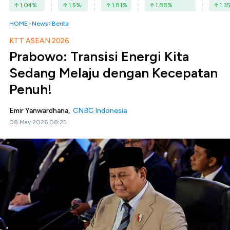
1.04
%
1.5
%
1.81
%
1.88
%
1.3
HOME
News
Berita
KTT ASEAN 2026
Prabowo: Transisi Energi Kita
Sedang Melaju dengan Kecepatan
Penuh!
Emir Yanwardhana,
CNBC Indonesia
08 May 2026 08:25