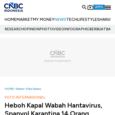
APPS
HOME
MARKET
MY MONEY
NEWS
TECH
LIFESTYLE
SHARIA
E
RESEARCH
OPINION
PHOTO
VIDEO
INFOGRAPHIC
BERBUATBAIK.
HOME
News
Foto News
FOTO INTERNASIONAL
Heboh Kapal Wabah Hantavirus,
Spanyol Karantina 14 Orang