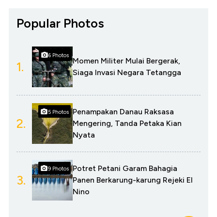
Popular Photos
6 Photos
Momen Militer Mulai Bergerak,
1.
Siaga Invasi Negara Tetangga
Penampakan Danau Raksasa
5 Photos
2.
Mengering, Tanda Petaka Kian
Nyata
Potret Petani Garam Bahagia
9 Photos
3.
Panen Berkarung-karung Rejeki El
Nino