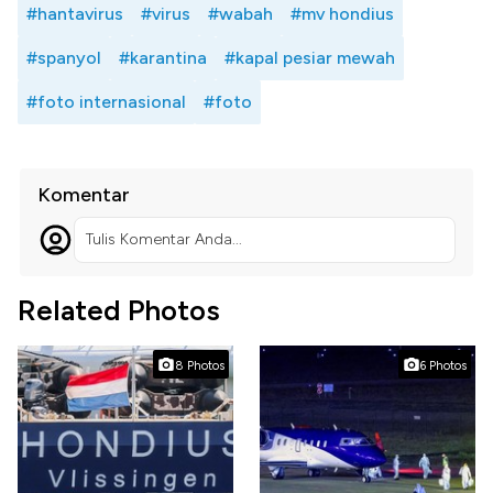
#hantavirus
#virus
#wabah
#mv hondius
#spanyol
#karantina
#kapal pesiar mewah
#foto internasional
#foto
Komentar
Tulis Komentar Anda...
Related Photos
8 Photos
6 Photos