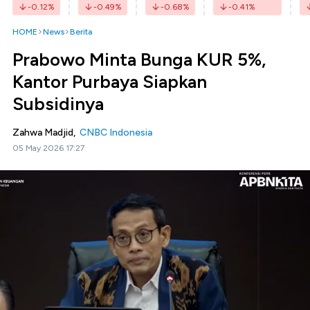
-0.12
%
-0.49
%
-0.68
%
-0.41
%
HOME
News
Berita
Prabowo Minta Bunga KUR 5%,
Kantor Purbaya Siapkan
Subsidinya
Zahwa Madjid,
CNBC Indonesia
05 May 2026 17:27