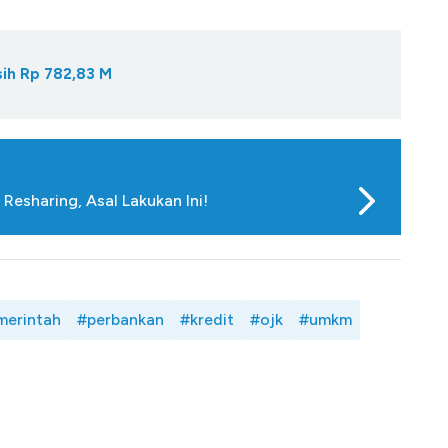
sih Rp 782,83 M
esharing, Asal Lakukan Ini!
merintah
#perbankan
#kredit
#ojk
#umkm