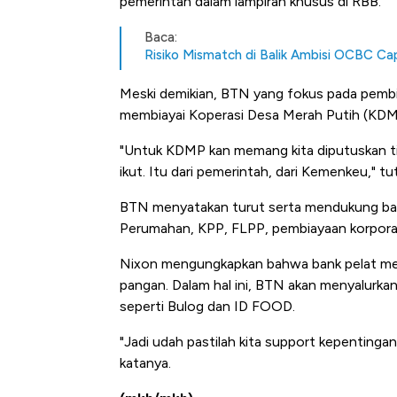
pemerintah dalam lampiran khusus di RBB.
Tembaga Terbang ke Zona 
Baca:
Risiko Mismatch di Balik Ambisi OCBC Cap
Meski demikian, BTN yang fokus pada pembi
membiayai Koperasi Desa Merah Putih (KD
"Untuk KDMP kan memang kita diputuskan tida
ikut. Itu dari pemerintah, dari Kemenkeu," tu
BTN menyatakan turut serta mendukung ba
Perumahan, KPP, FLPP, pembiayaan korporasi
Nixon mengungkapkan bahwa bank pelat mera
pangan. Dalam hal ini, BTN akan menyalur
seperti Bulog dan ID FOOD.
"Jadi udah pastilah kita support kepenting
katanya.