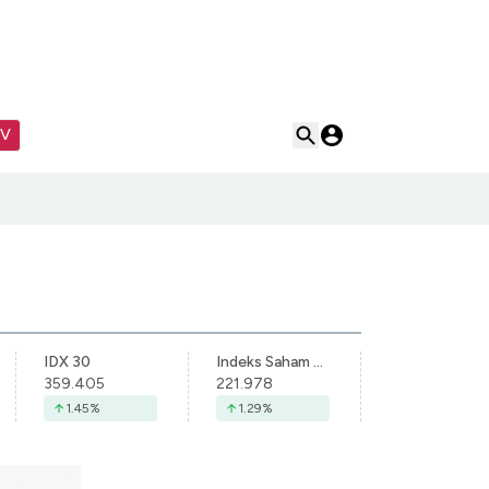
TV
IDX 30
Indeks Saham Syariah Indonesia
359.405
221.978
1.45
%
1.29
%