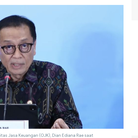
itas Jasa Keuangan (OJK), Dian Ediana Rae saat