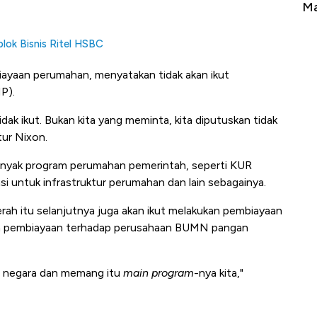
Berbahaya
Mana yang Cuannya Paling Menyala?
P
lok Bisnis Ritel HSBC
ayaan perumahan, menyatakan tidak akan ikut
MP).
k ikut. Bukan kita yang meminta, kita diputuskan tidak
tur Nixon.
nyak program perumahan pemerintah, seperti KUR
 untuk infrastruktur perumahan dan lain sebagainya.
h itu selanjutnya juga akan ikut melakukan pembiayaan
kan pembiayaan terhadap perusahaan BUMN pangan
an negara dan memang itu
main program
-nya kita,"