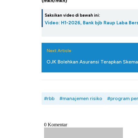
(mkh/mkh)
Saksikan video di bawah ini:
Video: H1-2026, Bank bjb Raup Laba Ber
Next Article
OJK Bolehkan Asuransi Terapkan Skema R
#rbb
#manajemen risiko
#program pe