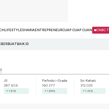
CH
LIFESTYLE
SHARIA
ENTREPRENEUR
CUAP CUAP CUAN
CNBC 
C
BERBUATBAIK.ID
S
JII
Pefindo i-Grade
Sri-Kehati
387.404
160.377
312.025
1.81
%
1.88
%
1.35
%