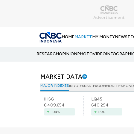
HOME
MARKET
MY MONEY
NEWS
TE
RESEARCH
OPINION
PHOTO
VIDEO
INFOGRAPHI
MARKET DATA
MAJOR INDEXES
INDO-FX
USD-FX
COMMODITIES
BOND
IHSG
LQ45
6,409.654
640.294
1.04
%
1.5
%