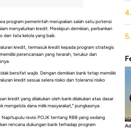
4.
 program pemerintah merupakan salah satu potensi
alam menyalurkan kredit. Meskipun demikian, perbankan
5.
dan tata kelola yang baik.
aluran kredit, termasuk kredit kepada program strategis
emiliki perencanaan yang terarah, terukur dan
F
snya.
idak bersifat wajib. Dengan demikian bank tetap memiliki
ran kredit sesuai selera risiko dan toleransi risiko
n kredit yang dilakukan oleh bank dilakukan atas dasar
k mengelola dana milik masyarakat," pungkasnya.
. Napitupulu revisi POJK tentang RBB yang sedang
ailkan rencana dukungan bank terhadap program
 Harga
Adu Panas Kinerja Emiten Minyak RI,
1