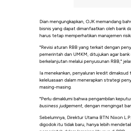
Dian mengungkapkan, OJK memandang bahwa
bisnis yang dapat dimanfaatkan oleh bank d
harus tetap memperhatikan manajemen risiko 
"Revisi aturan RBB yang terkait dengan peny
pemerintah dan UMKM, ditujukan agar bank m
berkelanjutan melalui penyusunan RBB," jela
Ia menekankan, penyaluran kredit dimaksud t
keleluasaan dalam menerapkan strategi penyalu
masing-masing.
"Perlu dimaklumi bahwa pengambilan keputusa
business judgement
, dengan mengingat ban
Sebelumnya, Direktur Utama BTN Nixon L.P
digodok itu tidak baru, hanya lebih mendet
Kongo Tutup Keran Ekspor,