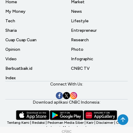
Home
Market
My Money
News
Tech
Lifestyle
Sharia
Entrepreneur
Cuap Cuap Cuan
Research
Opinion
Photo
Video
Infographic
Berbuatbaik.id
CNBC TV
Index
Connect With Us:
Download aplikasi CNBC Indonesia:
Tentang Kami
|
Redaksi
|
Pedoman Media Siber
|
Karir
|
Disclaimer
|
CNBC
Indonesia My Investment
©2026 CNBC Indonesia, A Transmedia Company