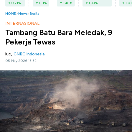
0.71
%
1.11
%
1.48
%
1.33
%
1.01
HOME
News
Berita
INTERNASIONAL
Tambang Batu Bara Meledak, 9
Pekerja Tewas
luc,
CNBC Indonesia
05 May 2026 13:32