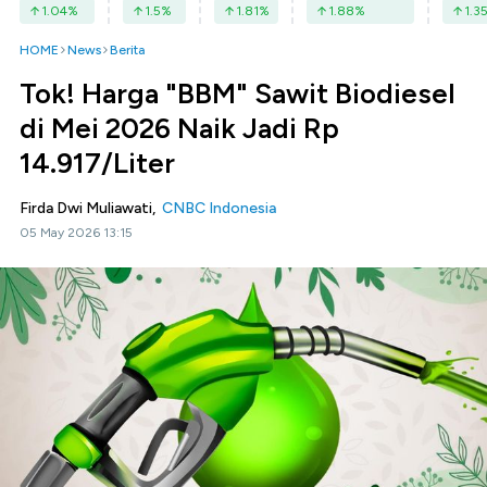
1.04
%
1.5
%
1.81
%
1.88
%
1.3
HOME
News
Berita
Tok! Harga "BBM" Sawit Biodiesel
di Mei 2026 Naik Jadi Rp
14.917/Liter
Firda Dwi Muliawati,
CNBC Indonesia
05 May 2026 13:15