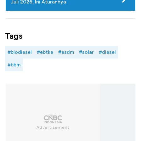
Juli 2026, Ini Aturannya
Tags
#biodiesel
#ebtke
#esdm
#solar
#diesel
#bbm