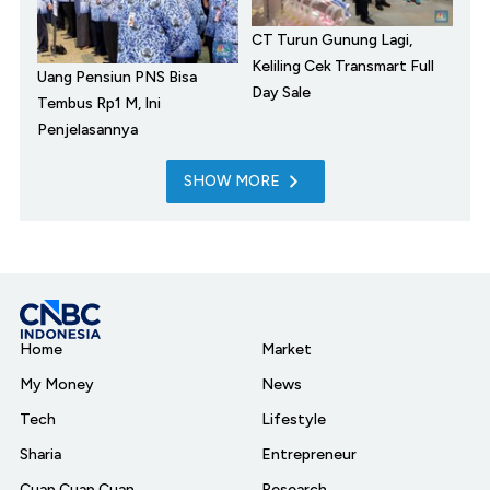
CT Turun Gunung Lagi,
Keliling Cek Transmart Full
Uang Pensiun PNS Bisa
Day Sale
Tembus Rp1 M, Ini
Penjelasannya
SHOW MORE
Home
Market
My Money
News
Tech
Lifestyle
Sharia
Entrepreneur
Cuap Cuap Cuan
Research