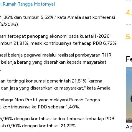
si Rumah Tangga Motornya!
4.
54,36% dan tumbuh 5,52%," kata Amalia saat konferensi
/5/2026).
5.
uhan tercepat penopang ekonomi pada kuartal I-2026
mbuh 21,81%, meski kontribusinya terhadap PDB 6,72%.
asi belanja pegawai melalui realisasi pembayaran THR,
F
a belanja barang yang diserahkan kepada masyarakat
.
 tertinggi konsumsi pemerintah 21,81%. karena
, dan jasa yang diserahkan ke masyarakat," kata Amalia.
embaga Non Profit yang melayani Rumah Tangga
kontribusinya ke PDB sebesar 1,40%.
5,96% dengan kontribusi kedua terbesar terhadap PDB
uh 0,90% dengan kontribusi 21,22%.
Kongo Tutup Keran Ekspor, Harga
Ad