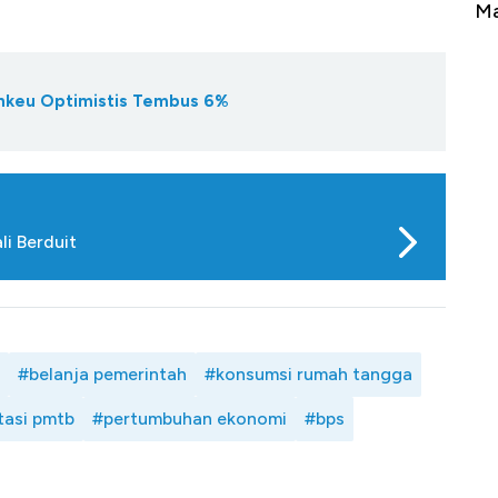
Tembaga Terbang ke Zona Berbahaya
Ma
nkeu Optimistis Tembus 6%
li Berduit
#belanja pemerintah
#konsumsi rumah tangga
tasi pmtb
#pertumbuhan ekonomi
#bps