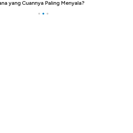
na yang Cuannya Paling Menyala?
Pengangguran Te