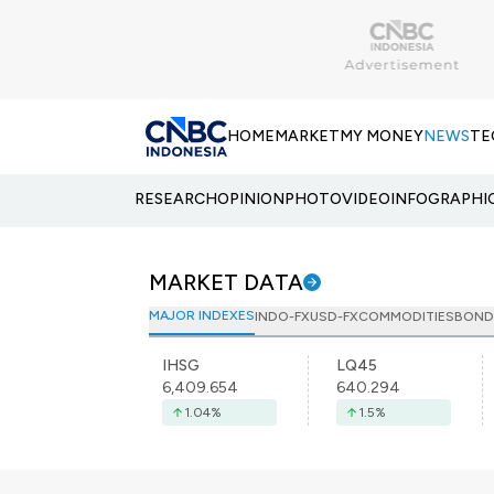
HOME
MARKET
MY MONEY
NEWS
TE
RESEARCH
OPINION
PHOTO
VIDEO
INFOGRAPHI
MARKET DATA
MAJOR INDEXES
INDO-FX
USD-FX
COMMODITIES
BOND
IHSG
LQ45
6,409.654
640.294
1.04
%
1.5
%