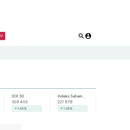
TV
IDX 30
Indeks Saham Syariah Indonesia
359.405
221.978
1.45
%
1.29
%