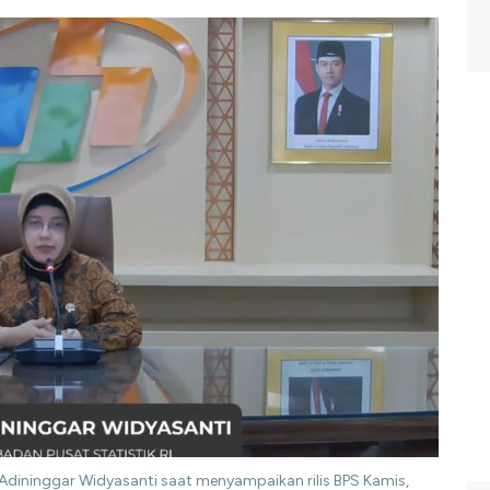
a Adininggar Widyasanti saat menyampaikan rilis BPS Kamis,