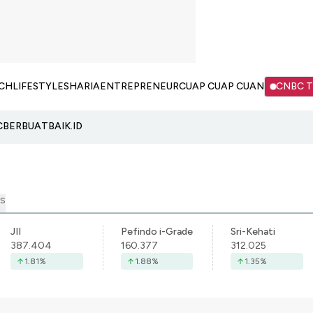
CH
LIFESTYLE
SHARIA
ENTREPRENEUR
CUAP CUAP CUAN
CNBC 
C
BERBUATBAIK.ID
S
JII
Pefindo i-Grade
Sri-Kehati
387.404
160.377
312.025
1.81
%
1.88
%
1.35
%