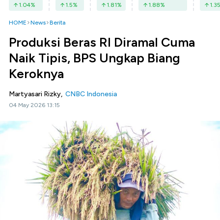
1.04
%
1.5
%
1.81
%
1.88
%
1.3
HOME
News
Berita
Produksi Beras RI Diramal Cuma
Naik Tipis, BPS Ungkap Biang
Keroknya
Martyasari Rizky,
CNBC Indonesia
04 May 2026 13:15