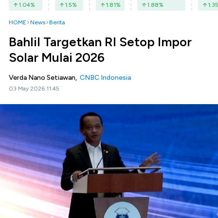
1.04
%
1.5
%
1.81
%
1.88
%
1.3
HOME
News
Berita
Bahlil Targetkan RI Setop Impor
Solar Mulai 2026
Verda Nano Setiawan,
CNBC Indonesia
03 May 2026 11:45