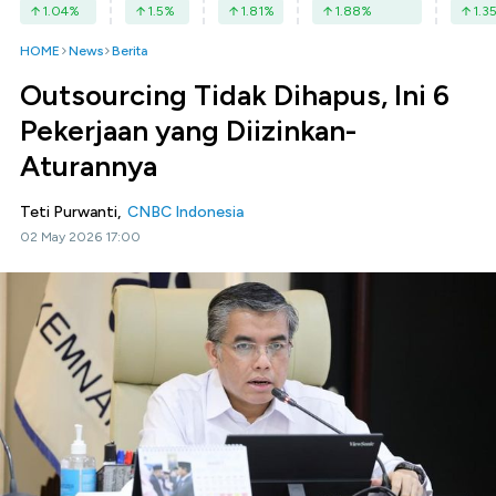
1.04
%
1.5
%
1.81
%
1.88
%
1.3
HOME
News
Berita
Outsourcing Tidak Dihapus, Ini 6
Pekerjaan yang Diizinkan-
Aturannya
Teti Purwanti,
CNBC Indonesia
02 May 2026 17:00