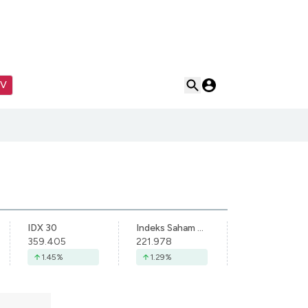
TV
IDX 30
Indeks Saham Syariah Indonesia
359.405
221.978
1.45
%
1.29
%