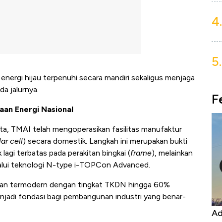
4.
5.
 energi hijau terpenuhi secara mandiri sekaligus menjaga
a jalurnya.
F
aan Energi Nasional
 juta, TMAI telah mengoperasikan fasilitas manufaktur
lar cell
) secara domestik. Langkah ini merupakan bukti
ak lagi terbatas pada perakitan bingkai (
frame
), melainkan
alui teknologi
N-type i-TOPCon Advanced
.
i dan termodern dengan tingkat TKDN hingga 60%
njadi fondasi bagi pembangunan industri yang benar-
Kongo Tutup Keran Ekspor, Harga
Ad