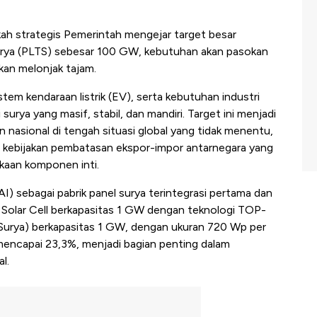
kah strategis Pemerintah mengejar target besar
rya (PLTS) sebesar 100 GW, kebutuhan akan pasokan
akan melonjak tajam.
tem kendaraan listrik (EV), serta kebutuhan industri
surya yang masif, stabil, dan mandiri. Target ini menjadi
 nasional di tengah situasi global yang tidak menentu,
gga kebijakan pembatasan ekspor-impor antarnegara yang
gkaan komponen inti.
AI)
sebagai pabrik panel surya terintegrasi pertama dan
rik Solar Cell berkapasitas 1 GW dengan teknologi TOP-
 Surya) berkapasitas 1 GW, dengan ukuran 720 Wp per
a mencapai 23,3%, menjadi bagian penting dalam
l.