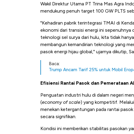
Wakil Direktur Utama PT Trina Mas Agra Indo
mendukung penuh target 100 GW PLTS sebaga
"Kehadiran pabrik terintegrasi TMAI di Kend
ekonomi dari transisi energi ini sepenuhnya 
teknologi sel surya dari hulu, kita tidak h
membangun kemandirian teknologi yang memp
pasok energi hijau global," ujarnya dikutip, 
Baca:
Trump Ancam Tarif 25% untuk Mobil Erop
Efisiensi Rantai Pasok dan Pemerataan A
Penguatan industri hulu di dalam negeri me
(
economy of scale
) yang kompetitif. Melalu
menekan ketergantungan pada rantai pasok 
secara signifikan.
Kondisi ini memberikan stabilitas pasokan y