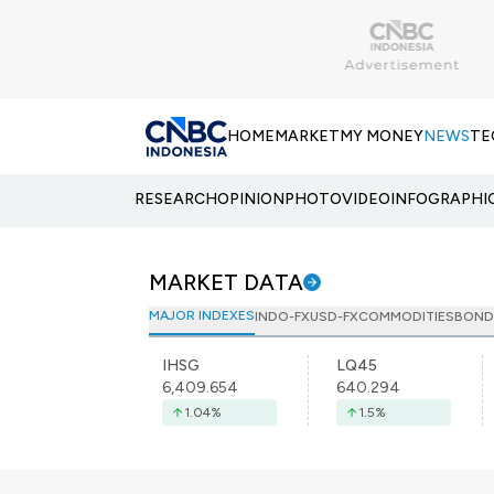
HOME
MARKET
MY MONEY
NEWS
TE
RESEARCH
OPINION
PHOTO
VIDEO
INFOGRAPHI
MARKET DATA
MAJOR INDEXES
INDO-FX
USD-FX
COMMODITIES
BOND
IHSG
LQ45
6,409.654
640.294
1.04
%
1.5
%