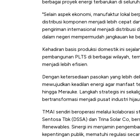
berbagai proyek energi terbarukan di seluruh 
"Selain aspek ekonomi, manufaktur lokal ber
distribusi komponen menjadi lebih cepat 
pengiriman internasional menjadi distribusi 
dalam negeri mempermudah jangkauan ke berb
Kehadiran basis produksi domestik ini seja
pembangunan PLTS di berbagai wilayah, terma
menjadi lebih efisien.
Dengan ketersediaan pasokan yang lebih dek
mewujudkan keadilan energi agar manfaat te
hingga Merauke. Langkah strategis ini sekal
bertransformasi menjadi pusat industri hija
TMAI sendiri beroperasi melalui kolaborasi s
Sentosa Tbk (DSSA) dan Trina Solar Co, b
Renewables. Sinergi ini menjamin pengembang
kepentingan publik, mematuhi regulasi secara