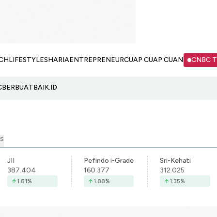
CH
LIFESTYLE
SHARIA
ENTREPRENEUR
CUAP CUAP CUAN
CNBC 
C
BERBUATBAIK.ID
S
JII
Pefindo i-Grade
Sri-Kehati
387.404
160.377
312.025
1.81
%
1.88
%
1.35
%