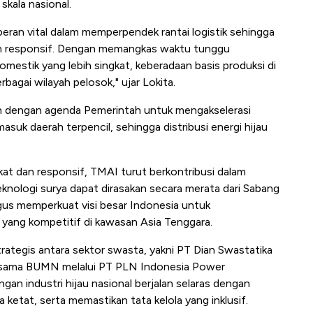
skala nasional.
peran vital dalam memperpendek rantai logistik sehingga
dan responsif. Dengan memangkas waktu tunggu
domestik yang lebih singkat, keberadaan basis produksi di
agai wilayah pelosok," ujar Lokita.
lan dengan agenda Pemerintah untuk mengakselerasi
suk daerah terpencil, sehingga distribusi energi hijau
at dan responsif, TMAI turut berkontribusi dalam
knologi surya dapat dirasakan secara merata dari Sabang
igus memperkuat visi besar Indonesia untuk
u yang kompetitif di kawasan Asia Tenggara.
trategis antara sektor swasta, yakni PT Dian Swastatika
ersama BUMN melalui PT PLN Indonesia Power
an industri hijau nasional berjalan selaras dengan
 ketat, serta memastikan tata kelola yang inklusif.