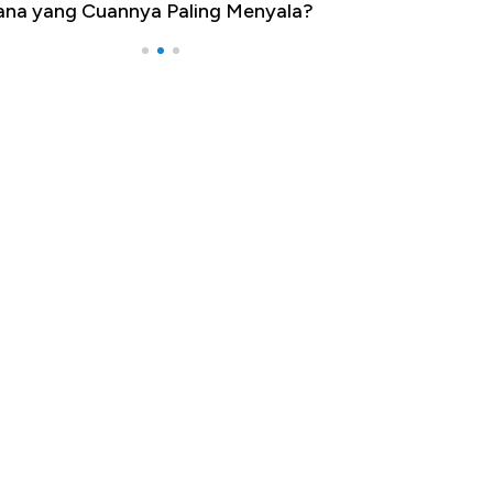
na yang Cuannya Paling Menyala?
Pengangguran Te