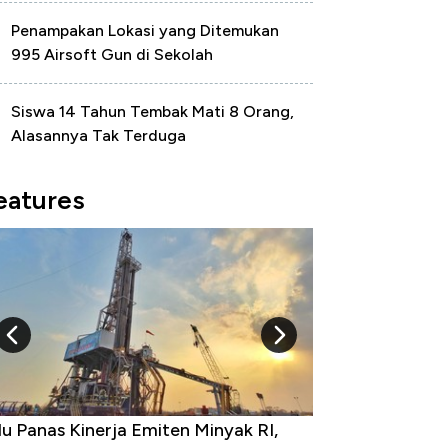
Penampakan Lokasi yang Ditemukan
995 Airsoft Gun di Sekolah
Siswa 14 Tahun Tembak Mati 8 Orang,
Alasannya Tak Terduga
eatures
u Panas Kinerja Emiten Minyak RI,
10 Provinsi den