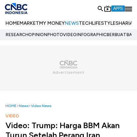
APPS
HOME
MARKET
MY MONEY
NEWS
TECH
LIFESTYLE
SHARIA
E
RESEARCH
OPINION
PHOTO
VIDEO
INFOGRAPHIC
BERBUATBAIK.
HOME
News
Video News
VIDEO
Video: Trump: Harga BBM Akan
Turun Setelah Perang Iran