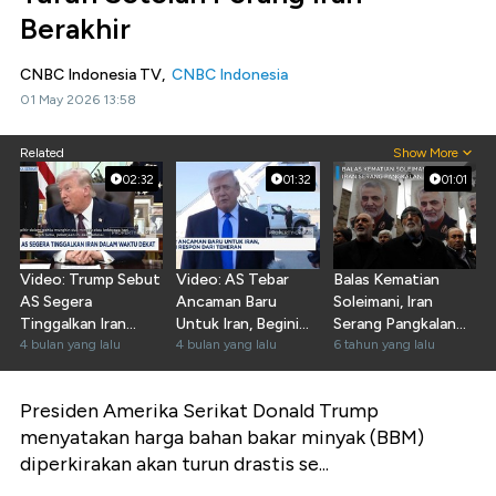
Berakhir
CNBC Indonesia TV,
CNBC Indonesia
01 May 2026 13:58
Related
Show More
02:32
01:32
01:01
Video: Trump Sebut
Video: AS Tebar
Balas Kematian
AS Segera
Ancaman Baru
Soleimani, Iran
Tinggalkan Iran
Untuk Iran, Begini
Serang Pangkalan
Dalam Waktu Dekat
4 bulan yang lalu
Respon Dari
4 bulan yang lalu
Militer AS
6 tahun yang lalu
Teheran
Presiden Amerika Serikat Donald Trump
menyatakan harga bahan bakar minyak (BBM)
diperkirakan akan turun drastis se...