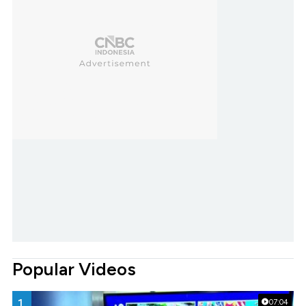
Popular Videos
1.
07:04