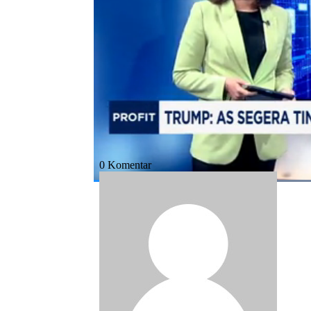
Bagikan:
#perang as iran
#donald trump