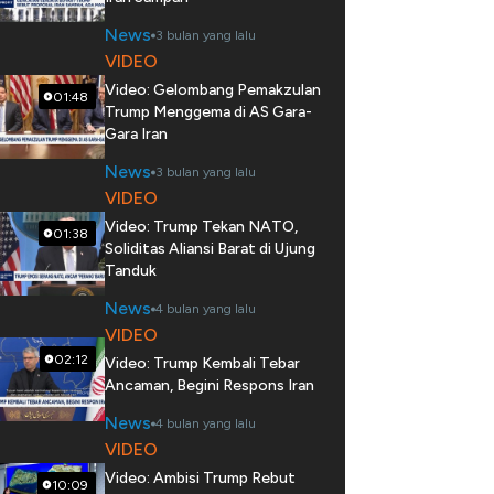
News
3 bulan yang lalu
VIDEO
Video: Gelombang Pemakzulan
01:48
Trump Menggema di AS Gara-
Gara Iran
News
3 bulan yang lalu
VIDEO
Video: Trump Tekan NATO,
01:38
Soliditas Aliansi Barat di Ujung
Tanduk
News
4 bulan yang lalu
VIDEO
02:12
Video: Trump Kembali Tebar
Ancaman, Begini Respons Iran
News
4 bulan yang lalu
VIDEO
Video: Ambisi Trump Rebut
10:09