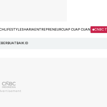
CH
LIFESTYLE
SHARIA
ENTREPRENEUR
CUAP CUAP CUAN
CNBC 
C
BERBUATBAIK.ID