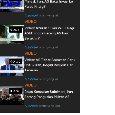
Minyak Iran, AS Bakal Invasi ke
Pulau Kharg?
News
4 bulan yang lalu
VIDEO
Video: Aturan 1 Hari WFH Bagi
06:31
ASN hingga Perang AS Iran
Berakhir?
News
4 bulan yang lalu
VIDEO
Video: AS Tebar Ancaman Baru
01:32
Untuk Iran, Begini Respon Dari
Teheran
News
4 bulan yang lalu
VIDEO
01:01
Balas Kematian Soleimani, Iran
Serang Pangkalan Militer AS
News
6 tahun yang lalu