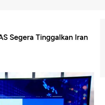
S Segera Tinggalkan Iran
a Serikat Donald Trump menyatakan operasi militer
dekat. Trump menyebut penarikan dapat terjadi dalam dua
m Profit di CNBC Indonesia (Rabu, 01/04/2026) berikut