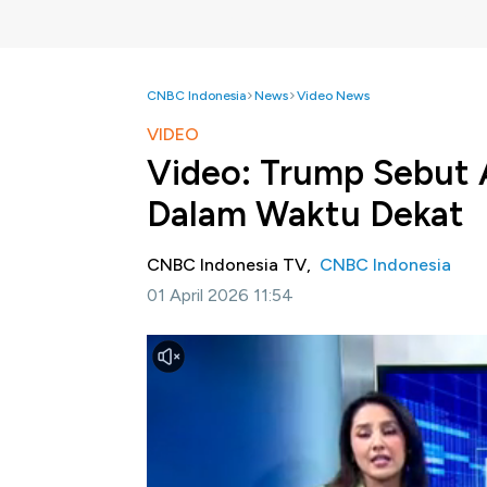
CNBC Indonesia
News
Video News
VIDEO
Video: Trump Sebut A
Dalam Waktu Dekat
CNBC Indonesia TV,
CNBC Indonesia
01 April 2026 11:54
Jakarta, CNBC Indonesia-
Presiden Amerik
terhadap Iran bisa dihentikan dalam waktu 
hingga tiga minggu ke depan.
Simak informasi selengkapnya dalam progra
ini.