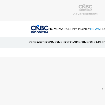
HOME
MARKET
MY MONEY
NEWS
TE
RESEARCH
OPINION
PHOTO
VIDEO
INFOGRAPHI