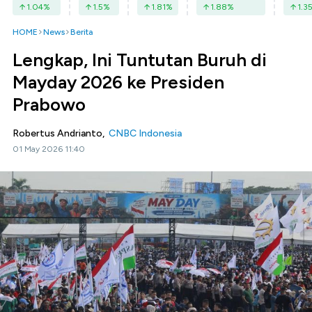
1.04
%
1.5
%
1.81
%
1.88
%
1.3
HOME
News
Berita
Lengkap, Ini Tuntutan Buruh di
Mayday 2026 ke Presiden
Prabowo
Robertus Andrianto,
CNBC Indonesia
01 May 2026 11:40