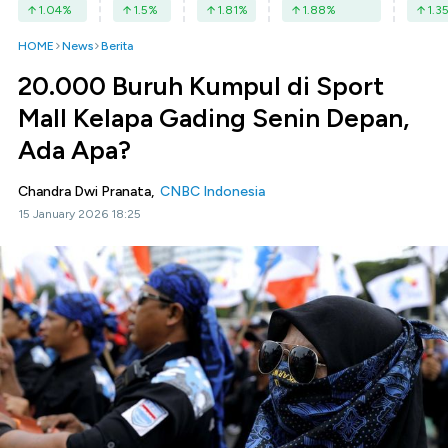
1.04
%
1.5
%
1.81
%
1.88
%
1.3
HOME
News
Berita
20.000 Buruh Kumpul di Sport
Mall Kelapa Gading Senin Depan,
Ada Apa?
Chandra Dwi Pranata,
CNBC Indonesia
15 January 2026 18:25