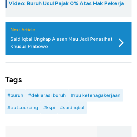
Video: Buruh Usul Pajak 0% Atas Hak Pekerja
Next Article
Said Iqbal Ungkap Alasan Mau Jadi Penasihat
Khusus Prabowo
Tags
#buruh
#deklarasi buruh
#ruu ketenagakerjaan
#outsourcing
#kspi
#said iqbal