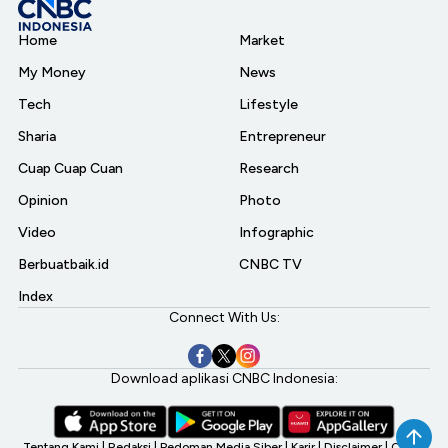
Home
Market
My Money
News
Tech
Lifestyle
Sharia
Entrepreneur
Cuap Cuap Cuan
Research
Opinion
Photo
Video
Infographic
Berbuatbaik.id
CNBC TV
Index
Connect With Us:
Download aplikasi CNBC Indonesia:
Tentang Kami
|
Redaksi
|
Pedoman Media Siber
|
Karir
|
Disclaimer
|
CNBC