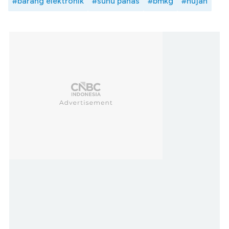
#barang elektronik
#suhu panas
#bmkg
#hujan