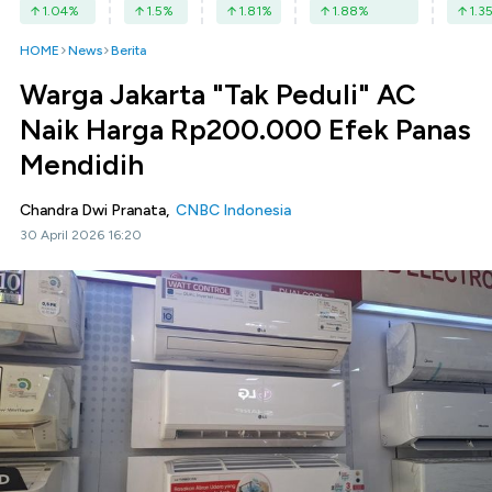
1.04
%
1.5
%
1.81
%
1.88
%
1.3
HOME
News
Berita
Warga Jakarta "Tak Peduli" AC
Naik Harga Rp200.000 Efek Panas
Mendidih
Chandra Dwi Pranata,
CNBC Indonesia
30 April 2026 16:20