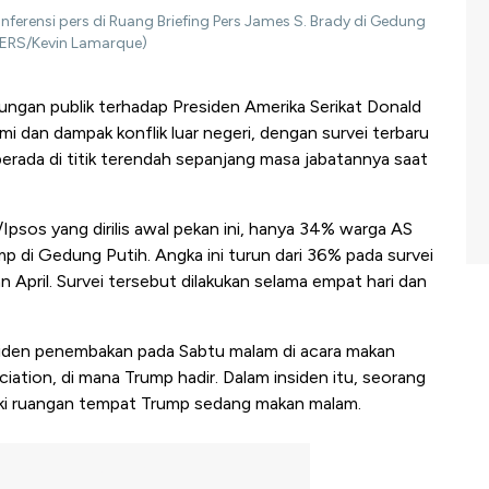
ferensi pers di Ruang Briefing Pers James S. Brady di Gedung
UTERS/Kevin Lamarque)
ngan publik terhadap Presiden Amerika Serikat Donald
mi dan dampak konflik luar negeri, dengan survei terbaru
rada di titik terendah sepanjang masa jabatannya saat
Ipsos yang dirilis awal pekan ini, hanya 34% warga AS
p di Gedung Putih. Angka ini turun dari 36% pada survei
April. Survei tersebut dilakukan selama empat hari dan
siden penembakan pada Sabtu malam di acara makan
tion, di mana Trump hadir. Dalam insiden itu, seorang
uki ruangan tempat Trump sedang makan malam.