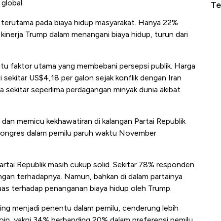
global.
Harga Emas Terbang Tinggi Lagi?
Te
, terutama pada biaya hidup masyarakat. Hanya 22%
inerja Trump dalam menangani biaya hidup, turun dari
atu faktor utama yang membebani persepsi publik. Harga
 sekitar US$4,18 per galon sejak konflik dengan Iran
ya sekitar seperlima perdagangan minyak dunia akibat
dan memicu kekhawatiran di kalangan Partai Republik
 Kongres dalam pemilu paruh waktu November
artai Republik masih cukup solid. Sekitar 78% responden
ngan terhadapnya. Namun, bahkan di dalam partainya
uas terhadap penanganan biaya hidup oleh Trump.
ring menjadi penentu dalam pemilu, cenderung lebih
poin, yakni 34% berbanding 20% dalam preferensi pemilu