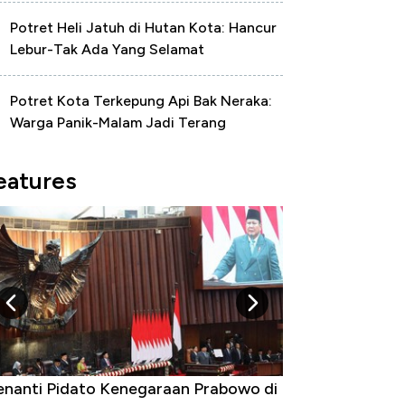
Potret Heli Jatuh di Hutan Kota: Hancur
Lebur-Tak Ada Yang Selamat
Potret Kota Terkepung Api Bak Neraka:
Warga Panik-Malam Jadi Terang
eatures
nanti Pidato Kenegaraan Prabowo di
Begini Cara Kor