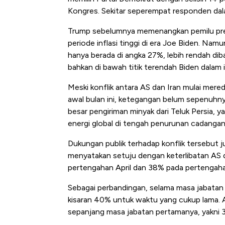
Kongres. Sekitar seperempat responden dal
Trump sebelumnya memenangkan pemilu pres
periode inflasi tinggi di era Joe Biden. Nam
hanya berada di angka 27%, lebih rendah d
bahkan di bawah titik terendah Biden dalam 
Meski konflik antara AS dan Iran mulai mer
awal bulan ini, ketegangan belum sepenuhn
besar pengiriman minyak dari Teluk Persia, 
energi global di tengah penurunan cadangan
Dukungan publik terhadap konflik tersebut
menyatakan setuju dengan keterlibatan AS d
pertengahan April dan 38% pada pertengah
Sebagai perbandingan, selama masa jabatan 
kisaran 40% untuk waktu yang cukup lama. Ang
sepanjang masa jabatan pertamanya, yakni 