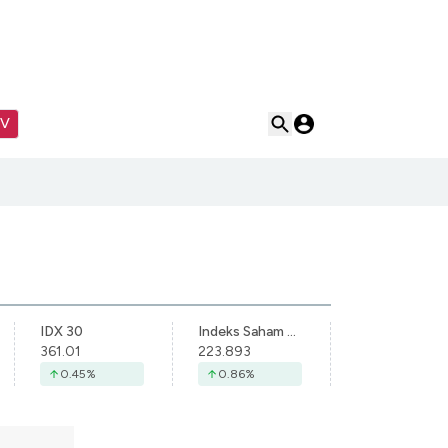
TV
IDX 30
Indeks Saham Syariah Indonesia
361.01
223.893
0.45
%
0.86
%