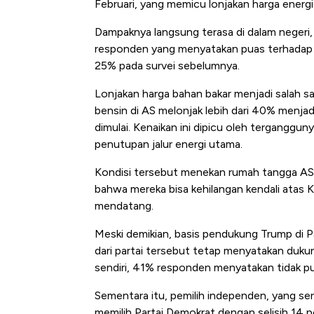
Februari, yang memicu lonjakan harga energi 
Dampaknya langsung terasa di dalam negeri
responden yang menyatakan puas terhadap k
25% pada survei sebelumnya.
Lonjakan harga bahan bakar menjadi salah s
bensin di AS melonjak lebih dari 40% menjadi
dimulai. Kenaikan ini dipicu oleh terganggun
penutupan jalur energi utama.
Kondisi tersebut menekan rumah tangga AS 
bahwa mereka bisa kehilangan kendali atas
mendatang.
Meski demikian, basis pendukung Trump di P
dari partai tersebut tetap menyatakan duku
sendiri, 41% responden menyatakan tidak p
Sementara itu, pemilih independen, yang se
memilih Partai Demokrat dengan selisih 14 