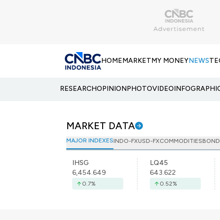
HOME
MARKET
MY MONEY
NEWS
TE
RESEARCH
OPINION
PHOTO
VIDEO
INFOGRAPHI
MARKET DATA
MAJOR INDEXES
INDO-FX
USD-FX
COMMODITIES
BOND
IHSG
LQ45
6,454.649
643.622
0.7
%
0.52
%