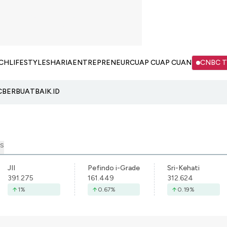
CH
LIFESTYLE
SHARIA
ENTREPRENEUR
CUAP CUAP CUAN
CNBC 
C
BERBUATBAIK.ID
S
JII
Pefindo i-Grade
Sri-Kehati
391.275
161.449
312.624
1
%
0.67
%
0.19
%