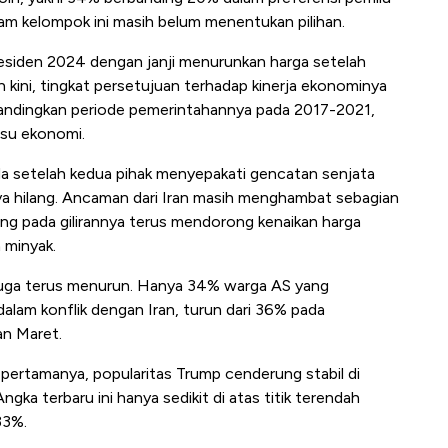
am kelompok ini masih belum menentukan pilihan.
iden 2024 dengan janji menurunkan harga setelah
un kini, tingkat persetujuan terhadap kinerja ekonominya
ibandingkan periode pemerintahannya pada 2017-2021,
isu ekonomi.
eda setelah kedua pihak menyepakati gencatan senjata
ya hilang. Ancaman dari Iran masih menghambat sebagian
yang pada gilirannya terus mendorong kenaikan harga
 minyak.
 juga terus menurun. Hanya 34% warga AS yang
alam konflik dengan Iran, turun dari 36% pada
an Maret.
pertamanya, popularitas Trump cenderung stabil di
ka terbaru ini hanya sedikit di atas titik terendah
33%.