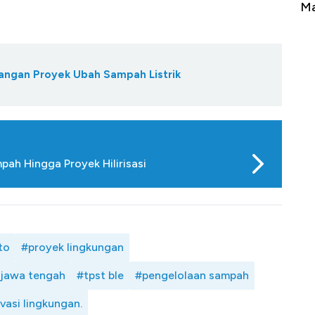
Tembaga Terbang ke Zona Berbahaya
Ma
angan Proyek Ubah Sampah Listrik
ah Hingga Proyek Hilirisasi
to
#proyek lingkungan
jawa tengah
#tpst ble
#pengelolaan sampah
vasi lingkungan.