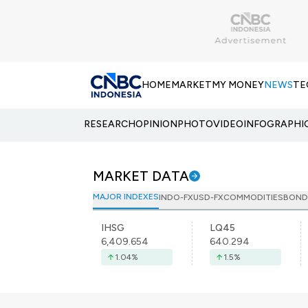
HOME
MARKET
MY MONEY
NEWS
TE
RESEARCH
OPINION
PHOTO
VIDEO
INFOGRAPHI
MARKET DATA
MAJOR INDEXES
INDO-FX
USD-FX
COMMODITIES
BOND
IHSG
LQ45
6,409.654
640.294
1.04
%
1.5
%