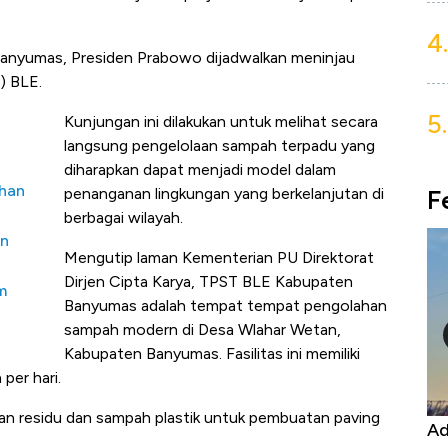
4.
Banyumas, Presiden Prabowo dijadwalkan meninjau
) BLE.
5.
Kunjungan ini dilakukan untuk melihat secara
langsung pengelolaan sampah terpadu yang
diharapkan dapat menjadi model dalam
ahan
F
penanganan lingkungan yang berkelanjutan di
berbagai wilayah.
an
Mengutip laman Kementerian PU Direktorat
Dirjen Cipta Karya, TPST BLE Kabupaten
m
Banyumas adalah tempat tempat pengolahan
sampah modern di Desa Wlahar Wetan,
Kabupaten Banyumas. Fasilitas ini memiliki
per hari.
an residu dan sampah plastik untuk pembuatan paving
Kongo Tutup Keran Ekspor, Harga
Ad