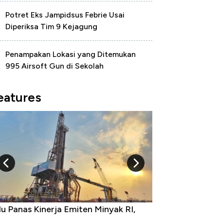
Potret Eks Jampidsus Febrie Usai
Diperiksa Tim 9 Kejagung
Penampakan Lokasi yang Ditemukan
995 Airsoft Gun di Sekolah
eatures
u Panas Kinerja Emiten Minyak RI,
10 Provinsi den