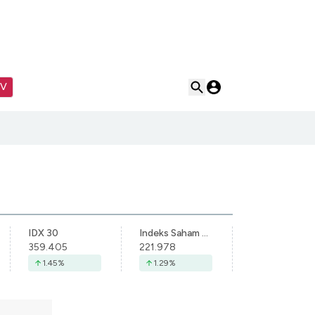
TV
IDX 30
Indeks Saham Syariah Indonesia
359.405
221.978
1.45
%
1.29
%