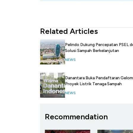
Related Articles
Pelindo Dukung Percepatan PSEL d
Solusi Sampah Berkelanjutan
NEWS
Danantara Buka Pendaftaran Gelom
Proyek Listrik Tenaga Sampah
NEWS
Recommendation