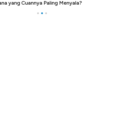
na yang Cuannya Paling Menyala?
Pengangguran Te