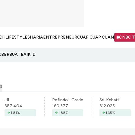
CH
LIFESTYLE
SHARIA
ENTREPRENEUR
CUAP CUAP CUAN
CNBC 
C
BERBUATBAIK.ID
S
JII
Pefindo i-Grade
Sri-Kehati
387.404
160.377
312.025
1.81
%
1.88
%
1.35
%