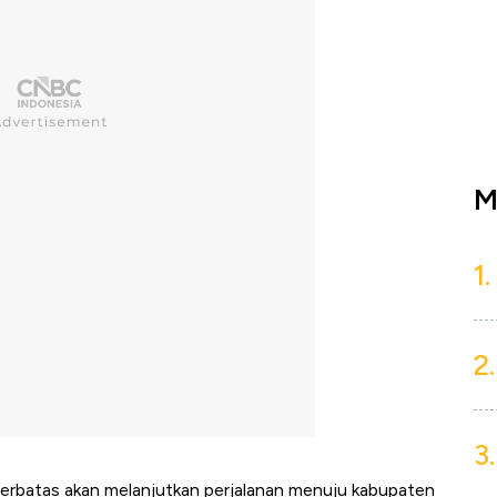
M
1.
2.
3.
rbatas akan melanjutkan perjalanan menuju kabupaten