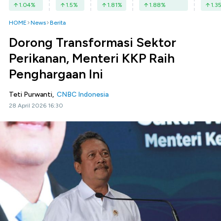
1.04
%
1.5
%
1.81
%
1.88
%
1.3
HOME
News
Berita
Dorong Transformasi Sektor
Perikanan, Menteri KKP Raih
Penghargaan Ini
Teti Purwanti,
CNBC Indonesia
28 April 2026 16:30