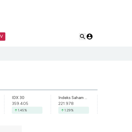
TV
IDX 30
Indeks Saham Syariah Indonesia
359.405
221.978
1.45
%
1.29
%