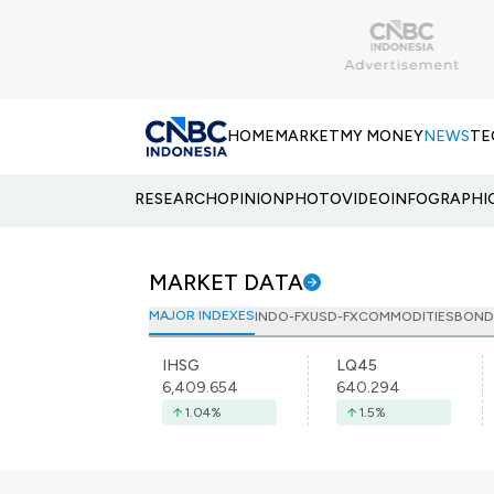
HOME
MARKET
MY MONEY
NEWS
TE
RESEARCH
OPINION
PHOTO
VIDEO
INFOGRAPHI
MARKET DATA
MAJOR INDEXES
INDO-FX
USD-FX
COMMODITIES
BOND
IHSG
LQ45
6,409.654
640.294
1.04
%
1.5
%