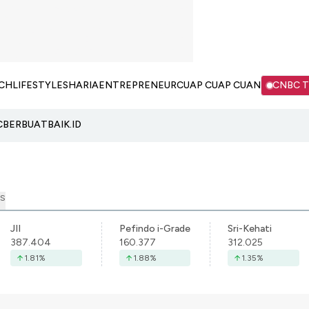
CH
LIFESTYLE
SHARIA
ENTREPRENEUR
CUAP CUAP CUAN
CNBC 
C
BERBUATBAIK.ID
S
JII
Pefindo i-Grade
Sri-Kehati
387.404
160.377
312.025
1.81
%
1.88
%
1.35
%