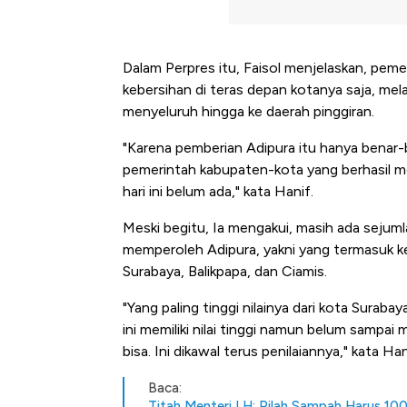
Dalam Perpres itu, Faisol menjelaskan, pem
kebersihan di teras depan kotanya saja, me
menyeluruh hingga ke daerah pinggiran.
"Karena pemberian Adipura itu hanya benar-
pemerintah kabupaten-kota yang berhasil m
hari ini belum ada," kata Hanif.
Meski begitu, Ia mengakui, masih ada sejum
memperoleh Adipura, yakni yang termasuk ke
Surabaya, Balikpapa, dan Ciamis.
"Yang paling tinggi nilainya dari kota Surab
ini memiliki nilai tinggi namun belum samp
bisa. Ini dikawal terus penilaiannya," kata Han
Baca:
Titah Menteri LH: Pilah Sampah Harus 100