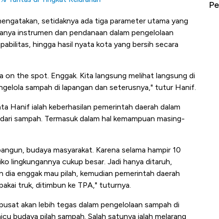
Tembaga Terbang ke Zona Berbahaya
Pe
mengatakan, setidaknya ada tiga parameter utama yang
adanya instrumen dan pendanaan dalam pengelolaan
abilitas, hingga hasil nyata kota yang bersih secara
anya on the spot. Enggak. Kita langsung melihat langsung di
ngelola sampah di lapangan dan seterusnya," tutur Hanif.
ata Hanif ialah keberhasilan pemerintah daerah dalam
dari sampah. Termasuk dalam hal kemampuan masing-
bangun, budaya masyarakat. Karena selama hampir 10
iko lingkungannya cukup besar. Jadi hanya ditaruh,
an dia enggak mau pilah, kemudian pemerintah daerah
pakai truk, ditimbun ke TPA," tuturnya.
usat akan lebih tegas dalam pengelolaan sampah di
u budaya pilah sampah. Salah satunya ialah melarang