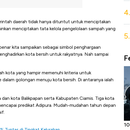
4.
erintah daerah tidak hanya dituntut untuk menciptakan
lainkan menciptakan tata kelola pengelolaan sampah yang
5.
benar kita sampaikan sebagai simbol penghargaan
enghadirkan kota bersih untuk rakyatnya. Nah sampai
F
lah kota yang hampir memenuhi kriteria untuk
 dalam golongan menuju kota bersih. Di antaranya ialah
aya dan kota Balikpapan serta Kabupaten Ciamis. Tiga kota
ai mencapai predikat Adipura. Mudah-mudahan tahun depan
if.
Kongo Tutup Keran Ekspor, Harga
10
% Tuntas di Tingkat Kelurahan