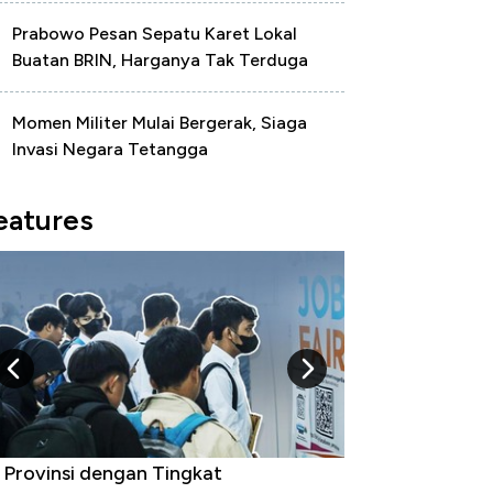
Prabowo Pesan Sepatu Karet Lokal
Buatan BRIN, Harganya Tak Terduga
Momen Militer Mulai Bergerak, Siaga
Invasi Negara Tetangga
eatures
 Provinsi dengan Tingkat
Bukan AS, Ini 1