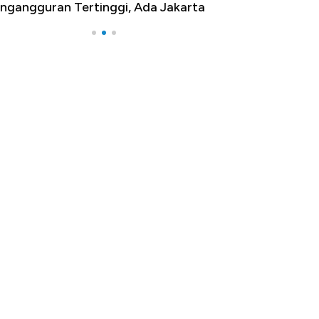
ngangguran Tertinggi, Ada Jakarta
Belanja Terbesar