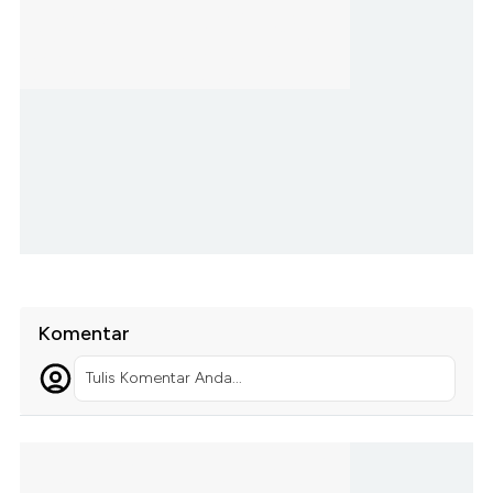
Komentar
Tulis Komentar Anda...