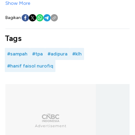
Show More
Bagikan:
Tags
#sampah
#tpa
#adipura
#klh
#hanif faisol nurofiq