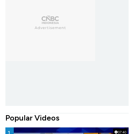
Popular Videos
1.
07:40