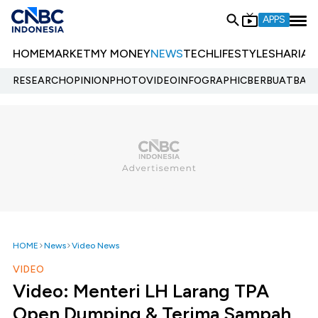
APPS
HOME
MARKET
MY MONEY
NEWS
TECH
LIFESTYLE
SHARIA
E
RESEARCH
OPINION
PHOTO
VIDEO
INFOGRAPHIC
BERBUATBAIK.
HOME
News
Video News
VIDEO
Video: Menteri LH Larang TPA
Open Dumping & Terima Sampah