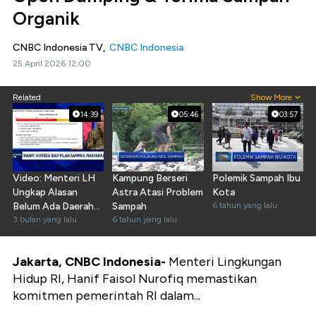
Organik
CNBC Indonesia TV,
CNBC Indonesia
25 April 2026 12:00
Related
Show More
14:39
05:46
03:57
Video: Menteri LH
Kampung Berseri
Polemik Sampah Ibu
Ungkap Alasan
Astra Atasi Problem
Kota
Belum Ada Daerah
Sampah
6 tahun yang lalu
Yang Dapat Adipura
3 bulan yang lalu
6 tahun yang lalu
Jakarta, CNBC Indonesia-
Menteri Lingkungan
Hidup RI, Hanif Faisol Nurofiq memastikan
komitmen pemerintah RI dalam...