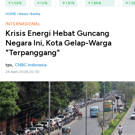
1.04
%
1.5
%
1.81
%
1.88
%
1.3
HOME
News
Berita
INTERNASIONAL
Krisis Energi Hebat Guncang
Negara Ini, Kota Gelap-Warga
"Terpanggang"
tps,
CNBC Indonesia
24 April 2026 20:30