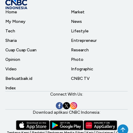
Home
Market
My Money
News
Tech
Lifestyle
Sharia
Entrepreneur
Cuap Cuap Cuan
Research
Opinion
Photo
Video
Infographic
Berbuatbaik.id
CNBC TV
Index
Connect With Us:
Download aplikasi CNBC Indonesia:
Tentang Kami
|
Redaksi
|
Pedoman Media Siber
|
Karir
|
Disclaimer
|
CNBC