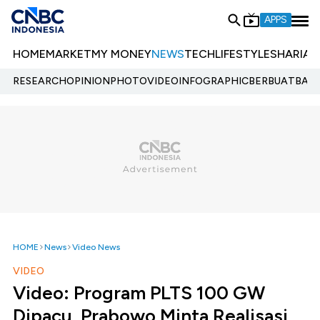
APPS
HOME
MARKET
MY MONEY
NEWS
TECH
LIFESTYLE
SHARIA
E
RESEARCH
OPINION
PHOTO
VIDEO
INFOGRAPHIC
BERBUATBAIK.
HOME
News
Video News
VIDEO
Video: Program PLTS 100 GW
Dipacu, Prabowo Minta Realisasi