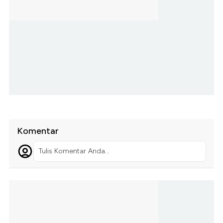
Komentar
Tulis Komentar Anda...