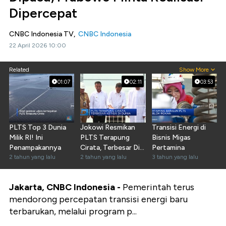
Dipercepat
CNBC Indonesia TV,
CNBC Indonesia
22 April 2026 10:00
Related
Show More
01:07
02:11
03:53
PLTS Top 3 Dunia
Jokowi Resmikan
Transisi Energi di
Milik RI! Ini
PLTS Terapung
Bisnis Migas
Penampakannya
Cirata, Terbesar Di
Pertamina
2 tahun yang lalu
ASEAN
2 tahun yang lalu
3 tahun yang lalu
Jakarta, CNBC Indonesia -
Pemerintah terus
mendorong percepatan transisi energi baru
terbarukan, melalui program p...