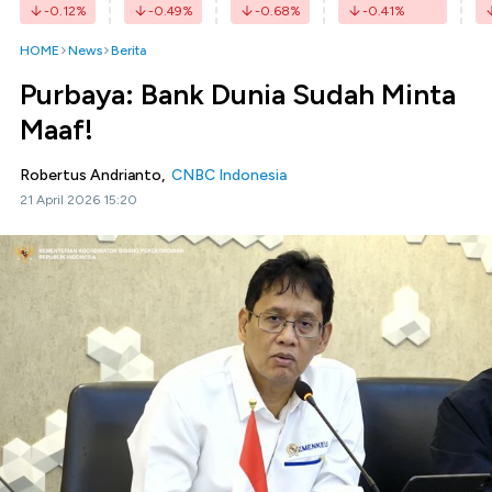
-0.12
%
-0.49
%
-0.68
%
-0.41
%
HOME
News
Berita
Purbaya: Bank Dunia Sudah Minta
Maaf!
Robertus Andrianto,
CNBC Indonesia
21 April 2026 15:20