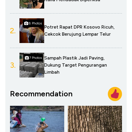
8 Photos
Potret Rapat DPR Kosovo Ricuh,
2.
Cekcok Berujung Lempar Telur
Sampah Plastik Jadi Paving,
7 Photos
3.
Dukung Target Pengurangan
Limbah
Recommendation