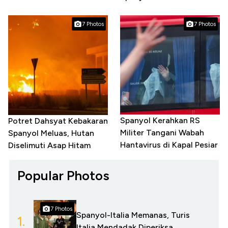
7 Photos
7 Photos
Spanyol Kerahkan RS
Potret Dahsyat Kebakaran
Militer Tangani Wabah
Spanyol Meluas, Hutan
Hantavirus di Kapal Pesiar
Diselimuti Asap Hitam
Popular Photos
7 Photos
Spanyol-Italia Memanas, Turis
1.
Italia Mendadak Diperiksa