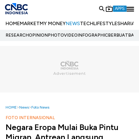
APPS
HOME
MARKET
MY MONEY
NEWS
TECH
LIFESTYLE
SHARIA
E
RESEARCH
OPINION
PHOTO
VIDEO
INFOGRAPHIC
BERBUATBAIK.
HOME
News
Foto News
FOTO INTERNASIONAL
Negara Eropa Mulai Buka Pintu
Migran, Antrean Langsung