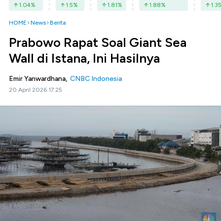
1.04
%
1.5
%
1.81
%
1.88
%
1.3
HOME
News
Berita
Prabowo Rapat Soal Giant Sea
Wall di Istana, Ini Hasilnya
Emir Yanwardhana,
CNBC Indonesia
20 April 2026 17:25