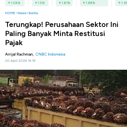
1.04
%
1.5
%
1.81
%
1.88
%
1.3
HOME
News
Berita
Terungkap! Perusahaan Sektor Ini
Paling Banyak Minta Restitusi
Pajak
Arrijal Rachman,
CNBC Indonesia
20 April 2026 14:19