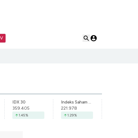
TV
IDX 30
Indeks Saham Syariah Indonesia
359.405
221.978
1.45
%
1.29
%