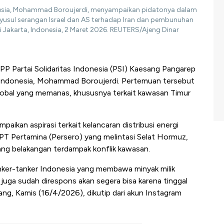
donesia, Mohammad Boroujerdi, menyampaikan pidatonya dalam
enyusul serangan Israel dan AS terhadap Iran dan pembunuhan
di Jakarta, Indonesia, 2 Maret 2026. REUTERS/Ajeng Dinar
 Partai Solidaritas Indonesia (PSI) Kaesang Pangarep
 Indonesia, Mohammad Boroujerdi. Pertemuan tersebut
global yang memanas, khususnya terkait kawasan Timur
ikan aspirasi terkait kelancaran distribusi energi
k PT Pertamina (Persero) yang melintasi Selat Hormuz,
 yang belakangan terdampak konflik kawasan.
nker-tanker Indonesia yang membawa minyak milik
juga sudah direspons akan segera bisa karena tinggal
sang, Kamis (16/4/2026), dikutip dari akun Instagram