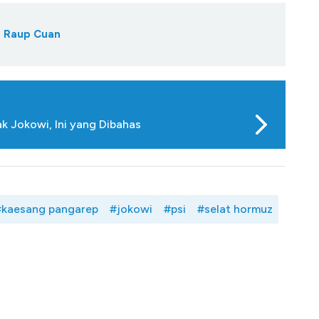
a Raup Cuan
 Jokowi, Ini yang Dibahas
#kaesang pangarep
#jokowi
#psi
#selat hormuz