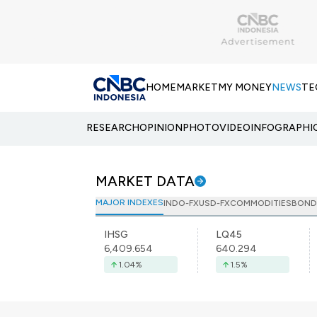
HOME
MARKET
MY MONEY
NEWS
TE
RESEARCH
OPINION
PHOTO
VIDEO
INFOGRAPHI
MARKET DATA
MAJOR INDEXES
INDO-FX
USD-FX
COMMODITIES
BOND
IHSG
LQ45
6,409.654
640.294
1.04
%
1.5
%