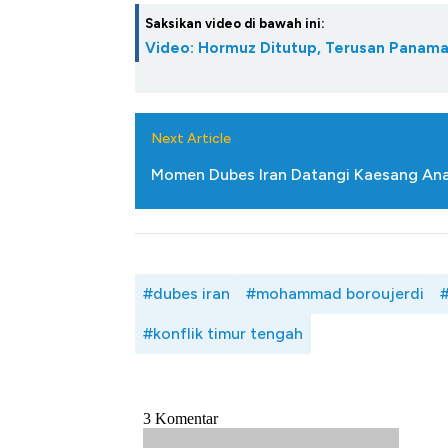
Saksikan video di bawah ini:
Video: Hormuz Ditutup, Terusan Panam
Next Article
Momen Dubes Iran Datangi Kaesang Anak
#dubes iran
#mohammad boroujerdi
#konflik timur tengah