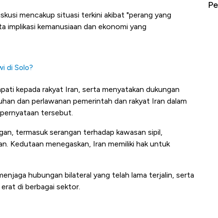
erbahaya
Mana yang Cuannya Paling Menyala?
Pe
kusi mencakup situasi terkini akibat "perang yang
rta implikasi kemanusiaan dan ekonomi yang
i di Solo?
ati kepada rakyat Iran, serta menyatakan dukungan
guhan dan perlawanan pemerintah dan rakyat Iran dalam
 pernyataan tersebut.
gan, termasuk serangan terhadap kawasan sipil,
 Iran. Kedutaan menegaskan, Iran memiliki hak untuk
jaga hubungan bilateral yang telah lama terjalin, serta
erat di berbagai sektor.