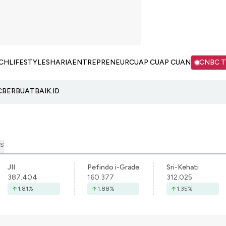
CH
LIFESTYLE
SHARIA
ENTREPRENEUR
CUAP CUAP CUAN
CNBC 
C
BERBUATBAIK.ID
S
JII
Pefindo i-Grade
Sri-Kehati
387.404
160.377
312.025
1.81
%
1.88
%
1.35
%