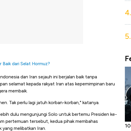
4.
5.
F
 Baik dari Selat Hormuz?
onesia dan Iran sejauh ini berjalan baik tanpa
pan selamat kepada rakyat Iran atas kepemimpinan baru
gera membaik.
. Tak perlu lagi jatuh korban-korban," katanya.
lebih dulu mengunjungi Solo untuk bertemu Presiden ke-
lam pertemuan tersebut, kedua pihak membahas
Harga
Adu Panas Kinerja Emiten Minyak RI,
10
 yang melibatkan Iran.