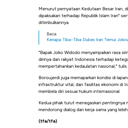
Tembaga Terbang ke Zona B
Menurut pernyataan Kedutaan Besar Iran, dis
dipaksakan terhadap Republik Islam Iran" se
ditimbulkannya.
Baca:
Kenapa Tiba-Tiba Dubes Iran Temui Jokow
"Bapak Joko Widodo menyampaikan rasa simp
dirinya dan rakyat Indonesia terhadap kete
mempertahankan kedaulatan nasional," tulis
Boroujerdi juga memaparkan kondisi di lapan
infrastruktur vital, dan fasilitas ekonomi di
membela diri sesuai hukum internasional.
Kedua pihak turut menegaskan pentingnya men
mendorong dialog dan kerja sama yang lebih 
(tfa/tfa)