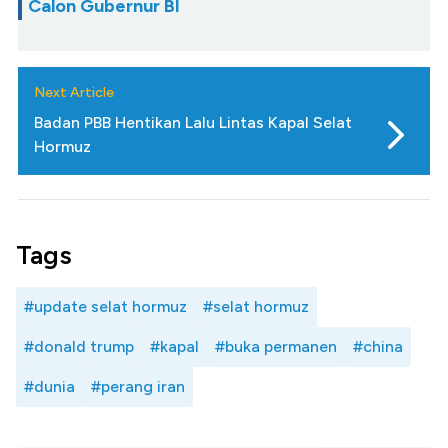
Calon Gubernur BI
Next Article
Badan PBB Hentikan Lalu Lintas Kapal Selat
Hormuz
Tags
#update selat hormuz
#selat hormuz
#donald trump
#kapal
#buka permanen
#china
#dunia
#perang iran