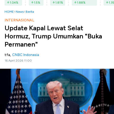
1.04
%
1.5
%
1.81
%
1.88
%
1.3
HOME
News
Berita
INTERNASIONAL
Update Kapal Lewat Selat
Hormuz, Trump Umumkan "Buka
Permanen"
tfa,
CNBC Indonesia
16 April 2026 11:00