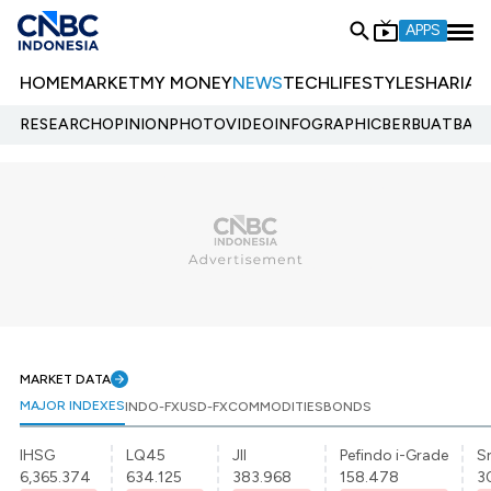
APPS
HOME
MARKET
MY MONEY
NEWS
TECH
LIFESTYLE
SHARIA
E
RESEARCH
OPINION
PHOTO
VIDEO
INFOGRAPHIC
BERBUATBAIK.
MARKET DATA
MAJOR INDEXES
INDO-FX
USD-FX
COMMODITIES
BONDS
IHSG
LQ45
JII
Pefindo i-Grade
Sr
6,365.374
634.125
383.968
158.478
3