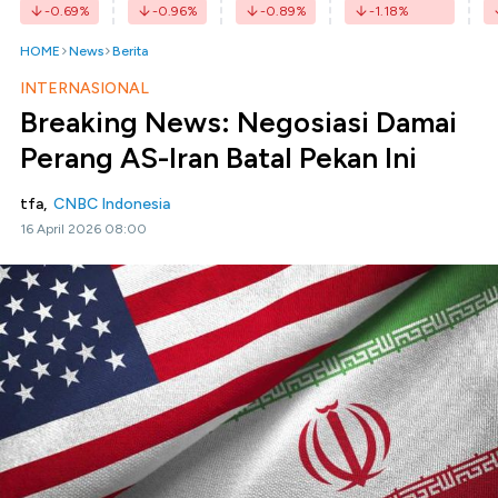
-0.69
%
-0.96
%
-0.89
%
-1.18
%
HOME
News
Berita
INTERNASIONAL
Breaking News: Negosiasi Damai
Perang AS-Iran Batal Pekan Ini
tfa,
CNBC Indonesia
16 April 2026 08:00