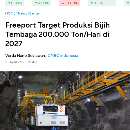
0.09
%
0.03
%
-0.08
%
0.16
%
HOME
News
Berita
Freeport Target Produksi Bijih
Tembaga 200.000 Ton/Hari di
2027
Verda Nano Setiawan,
CNBC Indonesia
15 April 2026 10:40