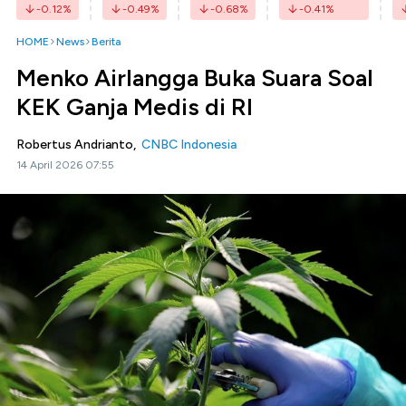
-0.12
%
-0.49
%
-0.68
%
-0.41
%
HOME
News
Berita
Menko Airlangga Buka Suara Soal
KEK Ganja Medis di RI
Robertus Andrianto,
CNBC Indonesia
14 April 2026 07:55