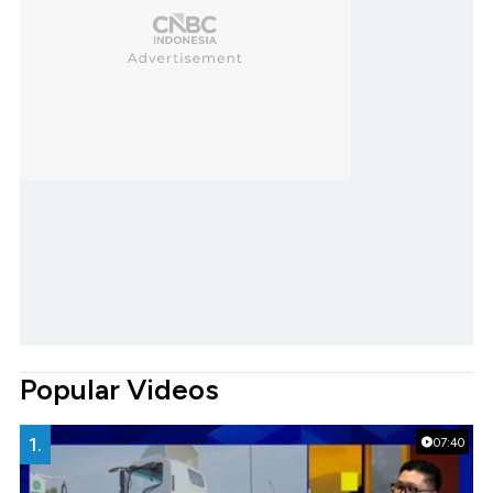
Popular Videos
1.
07:40