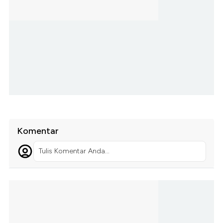
Komentar
Tulis Komentar Anda...