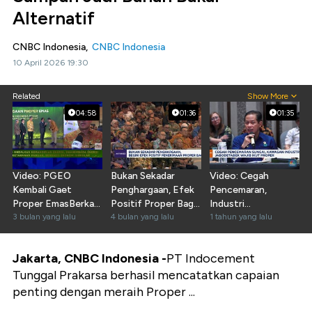
Alternatif
CNBC Indonesia,
CNBC Indonesia
10 April 2026 19:30
Related
Show More
04:58
01:36
01:35
Video: PGEO
Bukan Sekadar
Video: Cegah
Kembali Gaet
Penghargaan, Efek
Pencemaran,
Proper EmasBerkat
Positif Proper Bagi
Industri
Efiisiensi Energi
3 bulan yang lalu
Perusahaan
4 bulan yang lalu
Jabodetabek Wajib
1 tahun yang lalu
Ikut Proper
Jakarta, CNBC Indonesia -
PT Indocement
Tunggal Prakarsa berhasil mencatatkan capaian
penting dengan meraih Proper ...