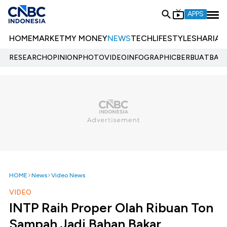
APPS
HOME
MARKET
MY MONEY
NEWS
TECH
LIFESTYLE
SHARIA
E
RESEARCH
OPINION
PHOTO
VIDEO
INFOGRAPHIC
BERBUATBAIK.
HOME
News
Video News
VIDEO
INTP Raih Proper Olah Ribuan Ton
Sampah Jadi Bahan Bakar