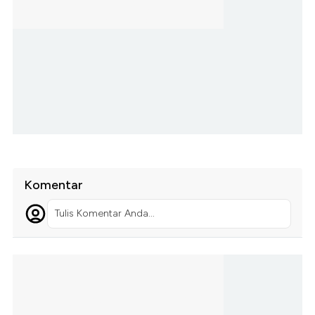
Komentar
Tulis Komentar Anda...