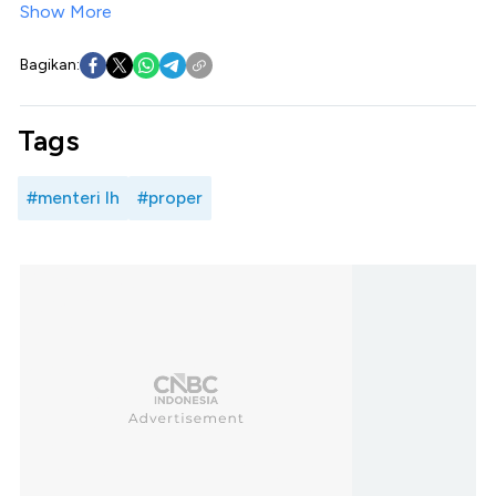
Show More
Bagikan:
Tags
#menteri lh
#proper