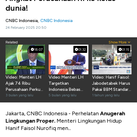
dunia!
CNBC Indonesia,
CNBC Indonesia
24 February 2025 20:50
Related
Show More
18:07
01:32
01:15
Video: Menteri LH
Video:Menteri LH
Video: Hanif Faisol:
Ajak 74 Ribu
Targetkan
Jabodetabek Harus
Perusahaan Perkuat
Indonesia Bebas
Pakai BBM Standar
Kapasitas
3 bulan yang lalu
Open Dumping
5 bulan yang lalu
Euro IV
1 tahun yang lalu
Lingkungan
100% Pada 2026
Jakarta, CNBC Indonesia -
Perhelatan
Anugerah
Lingkungan Proper.
Menteri Lingkungan Hidup
Hanif Faisol Nurofiq men...