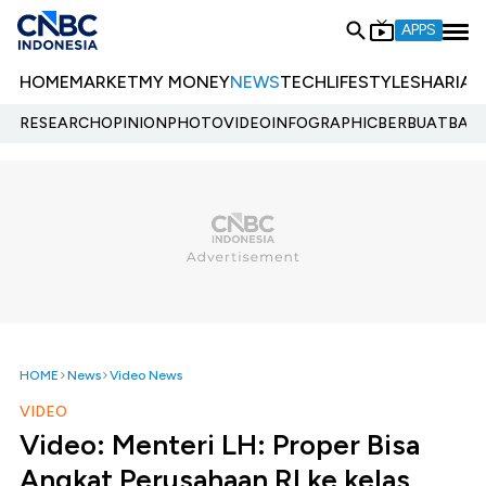
APPS
HOME
MARKET
MY MONEY
NEWS
TECH
LIFESTYLE
SHARIA
E
RESEARCH
OPINION
PHOTO
VIDEO
INFOGRAPHIC
BERBUATBAIK.
HOME
News
Video News
VIDEO
Video: Menteri LH: Proper Bisa
Angkat Perusahaan RI ke kelas