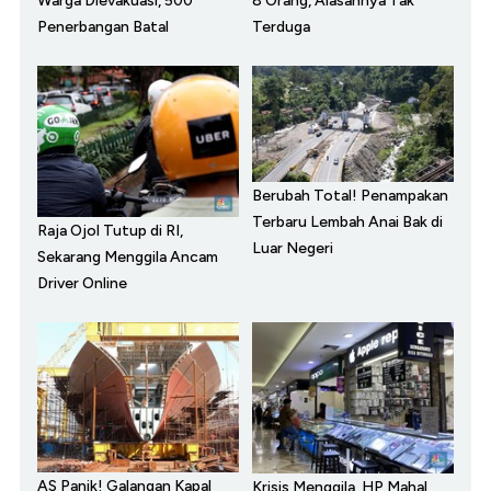
Warga Dievakuasi, 500
8 Orang, Alasannya Tak
Penerbangan Batal
Terduga
Berubah Total! Penampakan
Terbaru Lembah Anai Bak di
Raja Ojol Tutup di RI,
Luar Negeri
Sekarang Menggila Ancam
Driver Online
AS Panik! Galangan Kapal
Krisis Menggila, HP Mahal