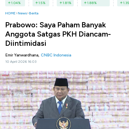
1.04
%
1.5
%
1.81
%
1.88
%
1.3
HOME
News
Berita
Prabowo: Saya Paham Banyak
Anggota Satgas PKH Diancam-
Diintimidasi
Emir Yanwardhana,
CNBC Indonesia
10 April 2026 16:03