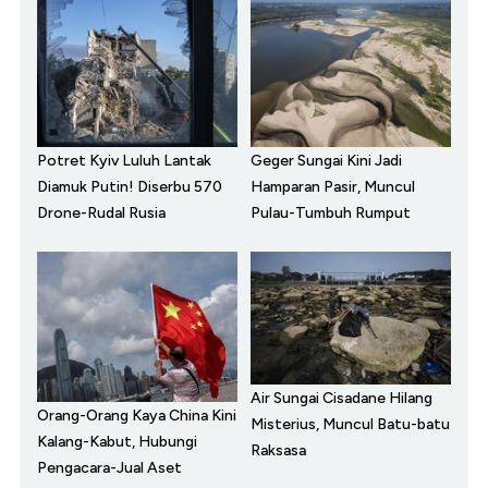
Potret Kyiv Luluh Lantak
Geger Sungai Kini Jadi
Diamuk Putin! Diserbu 570
Hamparan Pasir, Muncul
Drone-Rudal Rusia
Pulau-Tumbuh Rumput
Air Sungai Cisadane Hilang
Orang-Orang Kaya China Kini
Misterius, Muncul Batu-batu
Kalang-Kabut, Hubungi
Raksasa
Pengacara-Jual Aset