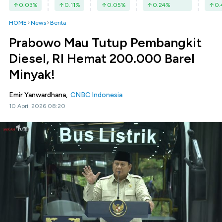
0.03
%
0.11
%
0.05
%
0.24
%
0.
HOME
News
Berita
Prabowo Mau Tutup Pembangkit
Diesel, RI Hemat 200.000 Barel
Minyak!
Emir Yanwardhana,
CNBC Indonesia
10 April 2026 08:20