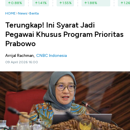
0.88
%
1.41
%
1.55
%
1.88
%
1.26
HOME
News
Berita
Terungkap! Ini Syarat Jadi
Pegawai Khusus Program Prioritas
Prabowo
Arrijal Rachman,
CNBC Indonesia
09 April 2026 16:00